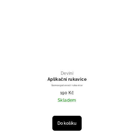
Devini
Aplikační rukavice
Samoopalovací rukavice
190 Kč
Skladem
Průměrné hodnocení produktu je 
Do košíku