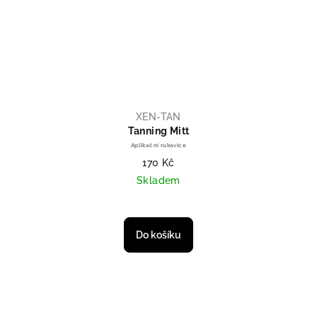
XEN-TAN
Tanning Mitt
Aplikační rukavice
170 Kč
Skladem
Průměrné hodnocení produktu je 
Do košíku