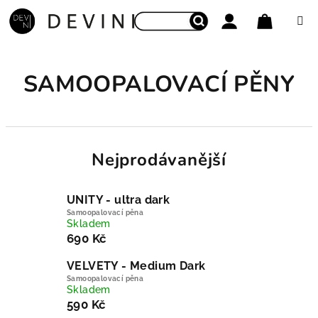
Přejít na obsah
Nákupní
Hledat
Přihlášení
SAMOOPALOVACÍ PĚNY
Nejprodávanější
UNITY - ultra dark
Samoopalovací pěna
Skladem
690 Kč
VELVETY - Medium Dark
Samoopalovací pěna
Skladem
590 Kč