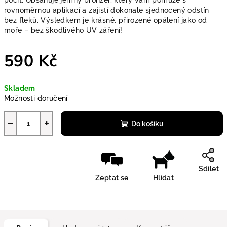
pocit. Obsahuje jemný bronzer, který vám pomůže s
rovnoměrnou aplikací a zajistí dokonale sjednocený odstín
bez fleků. Výsledkem je krásné, přirozené opálení jako od
moře – bez škodlivého UV záření!
590 Kč
Měrná cena:
Skladem
Možnosti doručení
−
+
Do košíku
Sdílet
Zeptat se
Hlídat