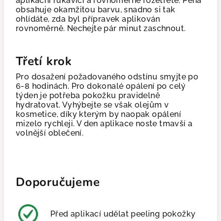
aplikační rukavici a rovnoměrně rozetřete. Pěna
obsahuje okamžitou barvu, snadno si tak
ohlídáte, zda byl přípravek aplikován
rovnoměrně. Nechejte pár minut zaschnout.
Třetí krok
Pro dosažení požadovaného odstínu smyjte po
6-8 hodinách. Pro dokonalé opálení po celý
týden je potřeba pokožku pravidelně
hydratovat. Vyhýbejte se však olejům v
kosmetice, díky kterým by naopak opálení
mizelo rychleji. V den aplikace noste tmavší a
volnější oblečení.
Doporučujeme
Před aplikací udělat peeling pokožky