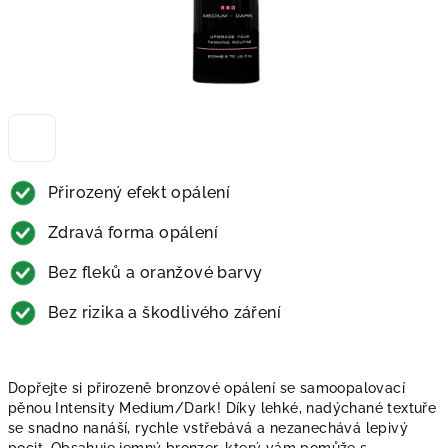
Přirozený efekt opálení
Zdravá forma opálení
Bez fleků a oranžové barvy
Bez rizika a škodlivého záření
Dopřejte si přirozeně bronzové opálení se samoopalovací
pěnou Intensity Medium/Dark! Díky lehké, nadýchané textuře
se snadno nanáší, rychle vstřebává a nezanechává lepivý