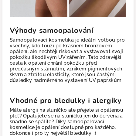
Výhody samoopalování
Samoopalovací kosmetika je ideální volbou pro
všechny, kdo touží po krásném bronzovém
opálení, ale nechtějí riskovat a vystavovat svoji
pokožku škodlivým UV zářením. Tato zdravější
cesta k opálení chrání pokožku před
předčasným stárnutím, vznikem pigmentových
skvrn a ztrátou elasticity, které jsou častými
důsledky nadměrného vystavení UV paprskům.
Vhodné pro bledulky i alergiky
Máte alergii na sluníčko ale přejete si opálenou
pleť? Opalujete se na sluníčku jen do červena a
snadno se spálíte? Díky samoopalovací
kosmetice je opálení dostupné pro každého,
dokonce i pro ty největší bledulky. :)