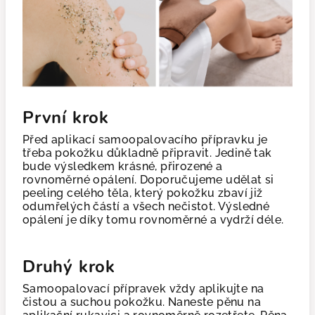
První krok
Před aplikací samoopalovacího přípravku je
třeba pokožku důkladně připravit. Jedině tak
bude výsledkem krásné, přirozené a
rovnoměrné opálení. Doporučujeme udělat si
peeling celého těla, který pokožku zbaví již
odumřelých částí a všech nečistot. Výsledné
opálení je díky tomu rovnoměrné a vydrží déle.
Druhý krok
Samoopalovací přípravek vždy aplikujte na
čistou a suchou pokožku. Naneste pěnu na