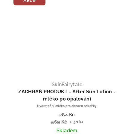
Akce
skáváte
U
180
Kč! 🖤
SkinFairytale
ZACHRAŇ PRODUKT - After Sun Lotion -
mléko po opalování
e poslat slevový kód?
Hydratační mléko pro obnovu pokožky
284 Kč
569 Kč
(–50 %)
T SLEVOVÝ KÓD
Skladem