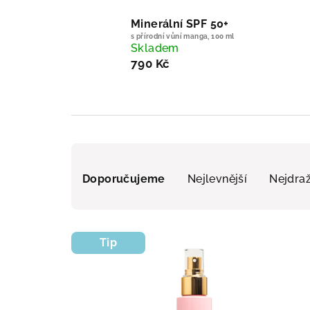
Minerální SPF 50+
s přírodní vůní manga, 100 ml
Skladem
790 Kč
Řazení produktů
Doporučujeme
Nejlevnější
Nejdraž
Výpis produktů
Tip