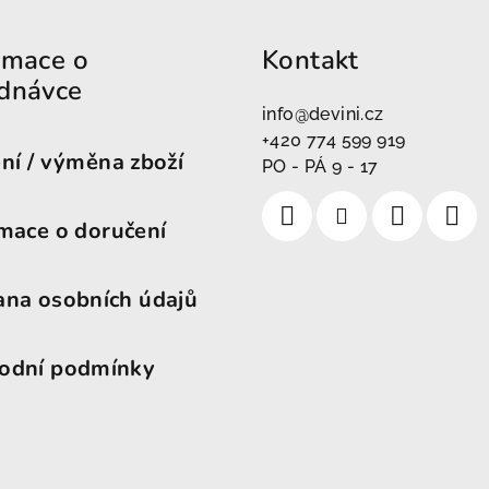
rmace o
Kontakt
dnávce
info
@
devini.cz
+420 774 599 919
ní / výměna zboží
PO - PÁ 9 - 17
mace o doručení
ana osobních údajů
odní podmínky