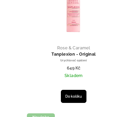
Rose & Caramel
Tanplexion - Original
Urychlovač opálení
649 Kč
Skladem
Průměrné hodnocení p
Do košíku