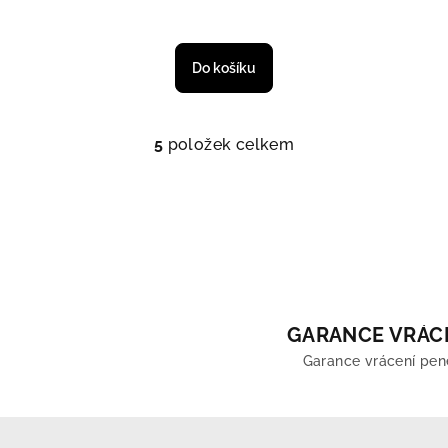
E, DĚKUJI.
Do košíku
a objednávky od 1 000 Kč.)
5
položek celkem
Ovládací prvky výpi
GARANCE VRÁC
Garance vrácení pen