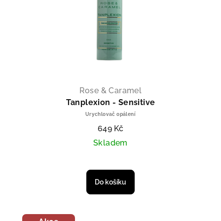
Rose & Caramel
Tanplexion - Sensitive
Urychlovač opálení
649 Kč
Skladem
roduktu je 5,0 z 5 hvězdiček.
Do košíku