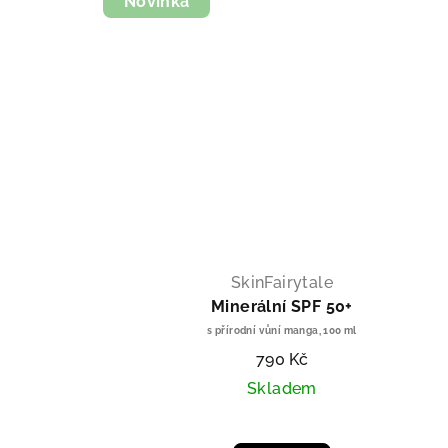
Novinka
Zí
SLEV
SkinFairytale
Minerální SPF 50+
s přírodní vůní manga, 100 ml
Kam vám mám
790 Kč
Skladem
ZÍSKA