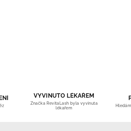
su
VYVINUTO LÉKAŘEM
ENÍ
Značka RevitaLash byla vyvinuta
ěz
Hledáme
lékařem