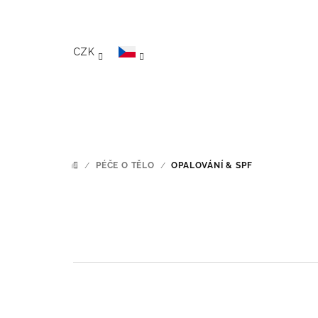
Přejít na obsah
CZK
/
PÉČE O TĚLO
/
OPALOVÁNÍ & SPF
DOMŮ