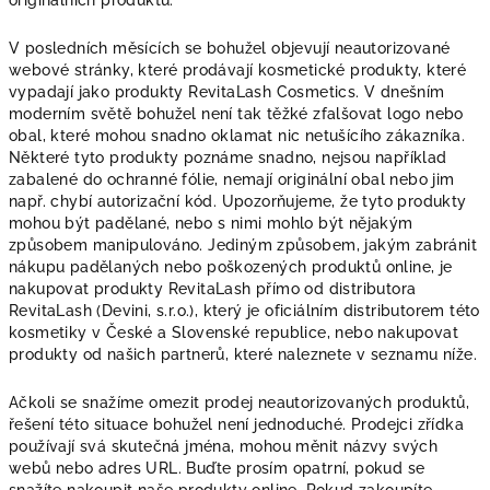
originálních produktů.
V posledních měsících se bohužel objevují neautorizované
webové stránky, které prodávají kosmetické produkty, které
vypadají jako produkty RevitaLash Cosmetics. V dnešním
moderním světě bohužel není tak těžké zfalšovat logo nebo
obal, které mohou snadno oklamat nic netušícího zákazníka.
Některé tyto produkty poznáme snadno, nejsou například
zabalené do ochranné fólie, nemají originální obal nebo jim
např. chybí autorizační kód. Upozorňujeme, že tyto produkty
mohou být padělané, nebo s nimi mohlo být nějakým
způsobem manipulováno. Jediným způsobem, jakým zabránit
nákupu padělaných nebo poškozených produktů online, je
nakupovat produkty RevitaLash přímo od distributora
RevitaLash (Devini, s.r.o.), který je oficiálním distributorem této
kosmetiky v České a Slovenské republice, nebo nakupovat
produkty od našich partnerů, které naleznete v seznamu níže.
Ačkoli se snažíme omezit prodej neautorizovaných produktů,
řešení této situace bohužel není jednoduché. Prodejci zřídka
používají svá skutečná jména, mohou měnit názvy svých
webů nebo adres URL. Buďte prosím opatrní, pokud se