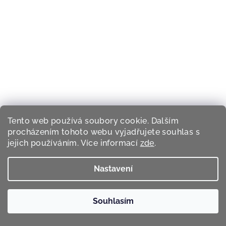
Tento web používá soubory cookie. Dalším
procházením tohoto webu vyjadřujete souhlas s
jejich používáním. Více informací
zde
.
SkinFairytale
Growth Serum - sérum na růst vlasů
Nastavení
Sérum pro podporu růstu vlasů
1 069 Kč
Skladem
Souhlasím