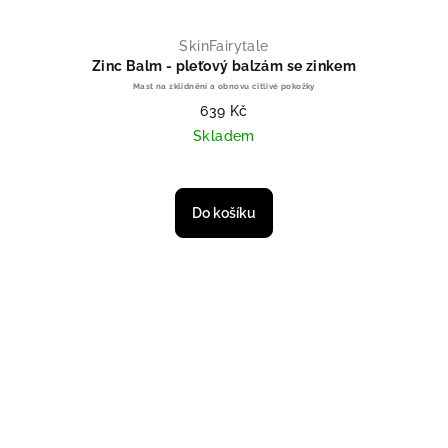
SkinFairytale
Zinc Balm - pleťový balzám se zinkem
Mast na zklidnění a obnovu citlivé pokožky
639 Kč
Skladem
Průměrné hodnocení produktu je 
Do košíku