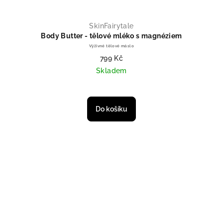
SkinFairytale
Body Butter - tělové mléko s magnéziem
Výživné tělové máslo
799 Kč
Skladem
Do košíku