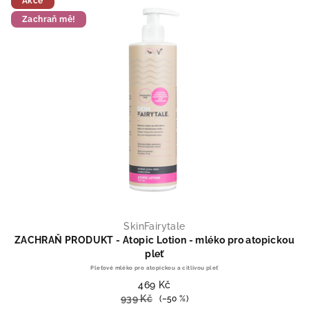
Akce
Zachraň mě!
SkinFairytale
ZACHRAŇ PRODUKT - Atopic Lotion - mléko pro atopickou
pleť
Pleťové mléko pro atopickou a citlivou pleť
469 Kč
939 Kč
(–50 %)