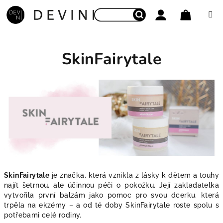
Přejít na obsah
Nákupní
Hledat
Přihlášení
SkinFairytale
SkinFairytale
je značka, která vznikla z lásky k dětem a touhy
najít šetrnou, ale účinnou péči o pokožku. Její zakladatelka
vytvořila první balzám jako pomoc pro svou dcerku, která
trpěla na ekzémy – a od té doby SkinFairytale roste spolu s
potřebami celé rodiny.