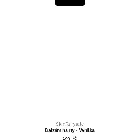
SkinFairytale
Balzám na rty - Vanilka
199 Kč