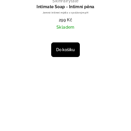
SkinFairytale
Intimate Soap - Intimní pěna
Jemné intimní mýdlo s vyváženým pH
299 Kč
Skladem
Do košíku