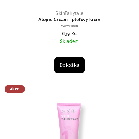
SkinFairytale
Atopic Cream - pleťový krém
Výživný krém
639 Kč
Skladem
Do košíku
Akce