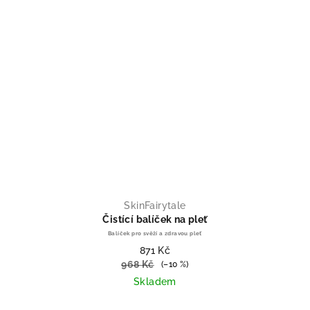
SkinFairytale
Čistící balíček na pleť
Balíček pro svěží a zdravou pleť
871 Kč
968 Kč
(–10 %)
Skladem
Průměrné hodnocení produktu je 