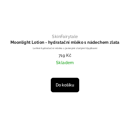
SkinFairytale
Moonlight Lotion - hydratační mléko s nádechem zlata
Lehké hydratační mléko s jemnými zlatými třpytkami
719 Kč
Skladem
Průměrné hodnocení produktu je 
Do košíku