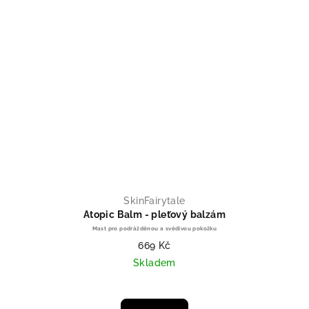
SkinFairytale
Atopic Balm - pleťový balzám
Mast pro podrážděnou a svědivou pokožku
669 Kč
Skladem