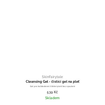
SkinFairytale
Cleansing Gel - čistící gel na pleť
Gel pro každodenní čištění pleti bez vysušení
539 Kč
Skladem