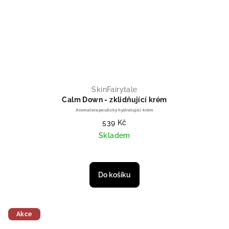
SkinFairytale
Calm Down - zklidňující krém
Aromaterapeutický hydratující krém
539 Kč
Skladem
Do košíku
Akce