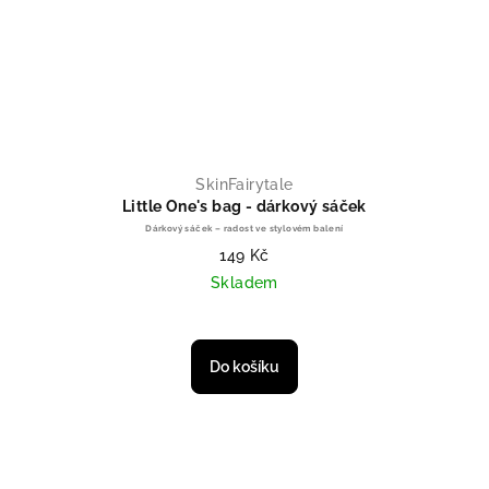
SkinFairytale
Little One's bag - dárkový sáček
Dárkový sáček – radost ve stylovém balení
149 Kč
Skladem
Do košíku