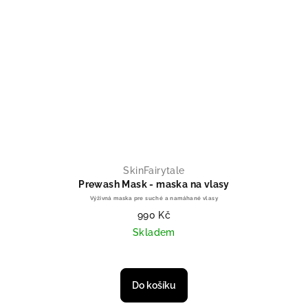
SkinFairytale
Prewash Mask - maska na vlasy
Výživná maska pre suché a namáhané vlasy
990 Kč
Skladem
Do košíku