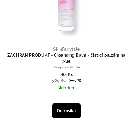
SkinFairytale
ZACHRAŇ PRODUKT - Cleansing Balm - čistící balzám na
pleť
Jemný čisticí balzám
284 Kč
569 Kč
(–50 %)
Skladem
Do košíku