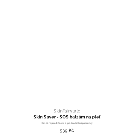
SkinFairytale
Skin Saver - SOS balzám na pleť
Balzám proti tření a podráždění pokožky
539 Kč