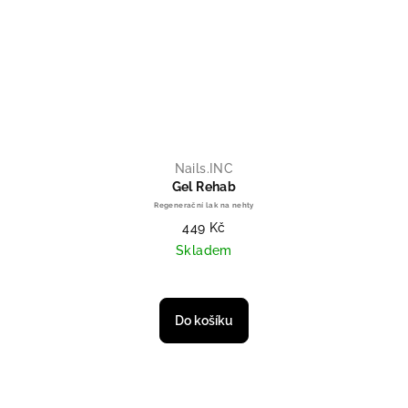
Nails.INC
Gel Rehab
Regenerační lak na nehty
449 Kč
Skladem
Průměrné hodnocení produktu je 
Do košíku