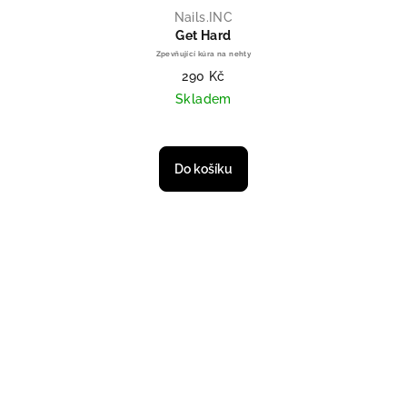
Nails.INC
Get Hard
Zpevňující kúra na nehty
290 Kč
Skladem
Průměrné hodnocení produktu je 
Do košíku