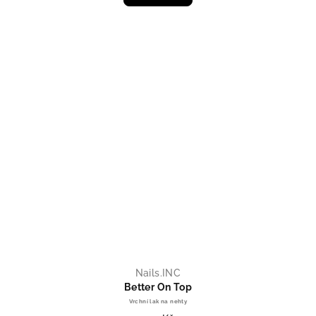
Nails.INC
Better On Top
Vrchní lak na nehty