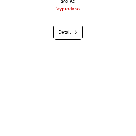
290 Kč
Vyprodáno
Průměrné hodnocení produktu je 
Detail