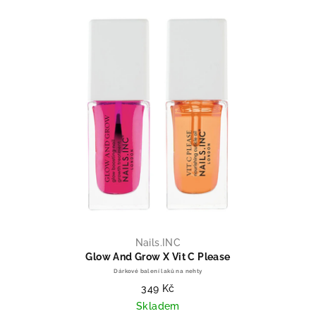
Nails.INC
Glow And Grow X Vit C Please
Dárkové balení laků na nehty
349 Kč
Skladem