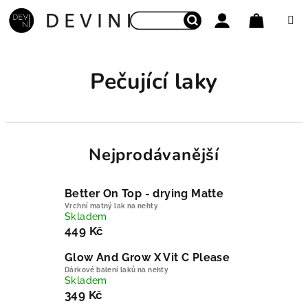
Přejít na obsah
Nákupní
Hledat
Přihlášení
Pečující laky
Nejprodávanější
Better On Top - drying Matte
Vrchní matný lak na nehty
Skladem
449 Kč
Glow And Grow X Vit C Please
Dárkové balení laků na nehty
Skladem
349 Kč