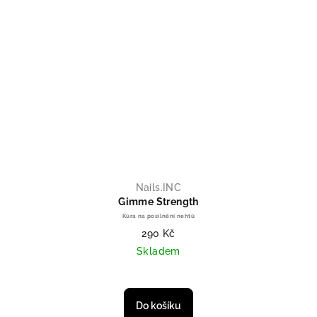
Nails.INC
Gimme Strength
Kúra na posilnění nehtů
290 Kč
Skladem
Průměrné hodnocení produktu je 
Do košíku