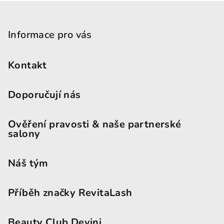
Zápatí
Informace pro vás
Kontakt
Doporučují nás
Ověření pravosti & naše partnerské
salony
Náš tým
Příběh značky RevitaLash
Beauty Club Devini