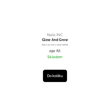
Nails.INC
Glow And Grow
Kúra na růst a lesk nehtů
290 Kč
Skladem
Průměrné hodnocení produktu je 
Do košíku