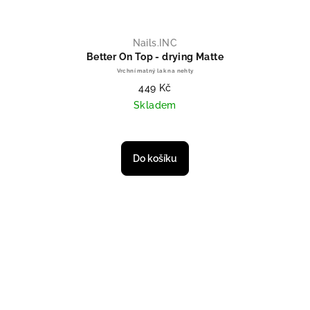
Nails.INC
Better On Top - drying Matte
Vrchní matný lak na nehty
449 Kč
Skladem
Do košíku