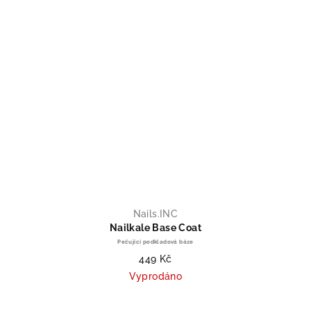
Nails.INC
Nailkale Base Coat
Pečující podkladová báze
449 Kč
Vyprodáno
Průměrné hodnocení produktu je 