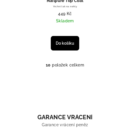
Nailpure Top Coat
Vrchní lak na nehty
449 Kč
Skladem
Do košíku
10
položek celkem
Ovládací prvky výpisu
GARANCE VRÁCENÍ
Garance vrácení peněz