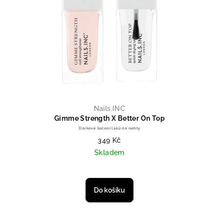
Nails.INC
Gimme Strength X Better On Top
Dárkové balení laků na nehty
349 Kč
Skladem
Do košíku