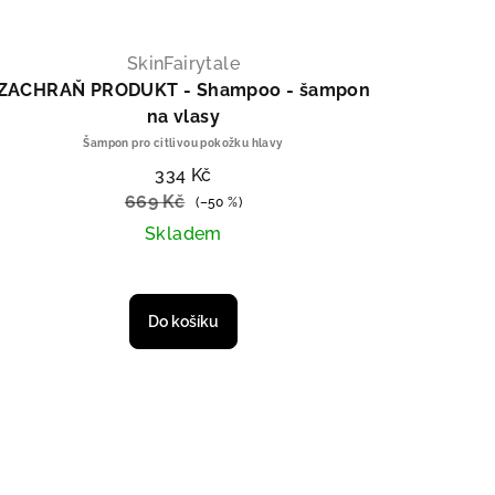
SkinFairytale
ZACHRAŇ PRODUKT - Shampoo - šampon
na vlasy
Šampon pro citlivou pokožku hlavy
334 Kč
669 Kč
(–50 %)
Skladem
Průměrné hodnocení produktu je 5,0
Do košíku
su