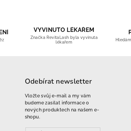
VYVINUTO LÉKAŘEM
ENÍ
Značka RevitaLash byla vyvinuta
ěz
Hledáme
lékařem
Odebírat newsletter
Vložte svůj e-mail a my vám
budeme zasílat informace o
nových produktech na našem e-
shopu.