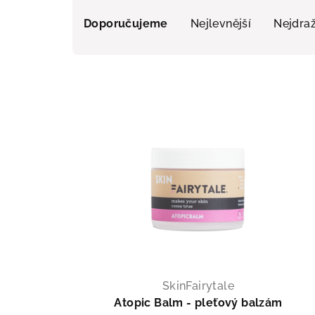
Řazení produktů
Doporučujeme
Nejlevnější
Nejdraž
Výpis produktů
Zí
SLEV
SkinFairytale
Atopic Balm - pleťový balzám
Kam vám mám