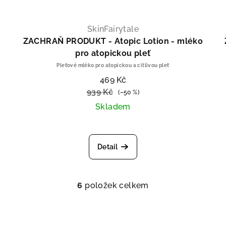
SkinFairytale
ZACHRAŇ PRODUKT - Atopic Lotion - mléko
pro atopickou pleť
Pleťové mléko pro atopickou a citlivou pleť
469 Kč
939 Kč
(–50 %)
Skladem
Detail
6
položek celkem
Ovládací prvky výpi