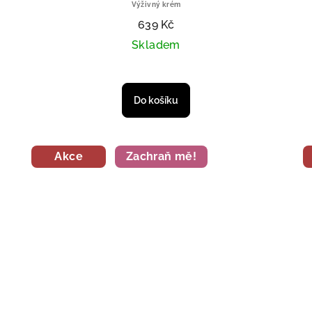
Výživný krém
639 Kč
Skladem
T SLEVOVÝ KÓD
Do košíku
E, DĚKUJI.
a objednávky od 1 000 Kč.)
Akce
Zachraň mě!