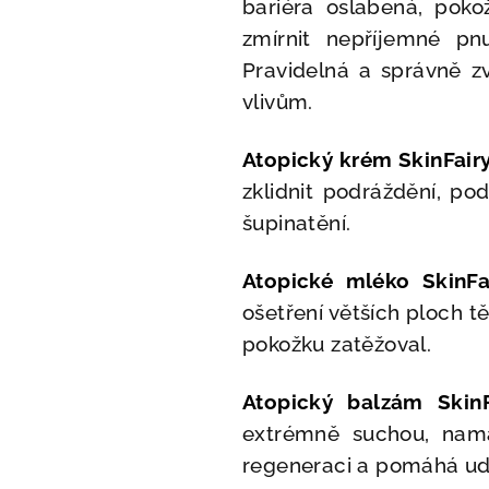
bariéra oslabená, pok
zmírnit nepříjemné pnu
Pravidelná a správně z
vlivům.
Atopický krém SkinFairy
zklidnit podráždění, po
šupinatění.
Atopické mléko SkinFai
ošetření větších ploch tě
pokožku zatěžoval.
Atopický balzám SkinF
extrémně suchou, namá
regeneraci a pomáhá ud