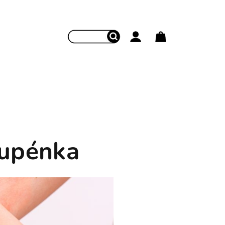
Hledat
Přihlášení
Nákupní koší
lupénka