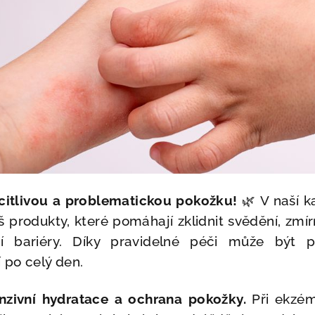
 citlivou a problematickou pokožku!
🌿 V naší k
 produkty, které pomáhají zklidnit svědění, zmír
í bariéry. Díky pravidelné péči může být 
 po celý den.
enzivní hydratace a ochrana pokožky.
Při ekzém