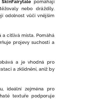
y
SkinFairytale
pomáhají
těžovaly nebo dráždily.
í odolnost vůči vnějším
á a citlivá místa. Pomáhá
rňuje projevy suchosti a
řebává a je vhodná pro
ataci a zklidnění, aniž by
u, ideální zejména pro
haté textuře podporuje