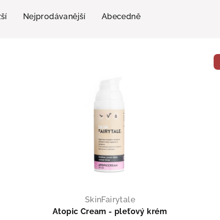
ší
Nejprodávanější
Abecedně
skáváte
U
180
Kč! 🖤
SkinFairytale
Atopic Cream - pleťový krém
e poslat slevový kód?