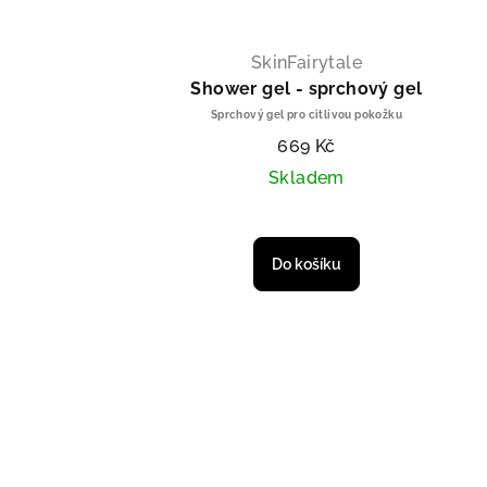
SkinFairytale
Shower gel - sprchový gel
Sprchový gel pro citlivou pokožku
669 Kč
Skladem
Do košíku