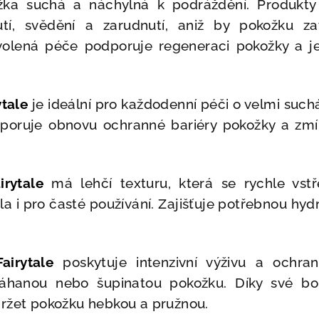
ožka suchá a náchylná k podráždění. Produkt
tí, svědění a zarudnutí, aniž by pokožku za
volená péče podporuje regeneraci pokožky a jej
tale
je ideální pro každodenní péči o velmi such
dporuje obnovu ochranné bariéry pokožky a zmí
rytale
má lehčí texturu, která se rychle vst
la i pro časté používání. Zajišťuje potřebnou hydr
airytale
poskytuje intenzivní výživu a ochran
hanou nebo šupinatou pokožku. Díky své bo
ržet pokožku hebkou a pružnou.