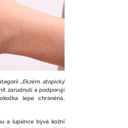
ategorii
„Ekzém, atopický
nit zarudnutí a podporují
pokožka lépe chráněná,
u a lupénce bývá kožní