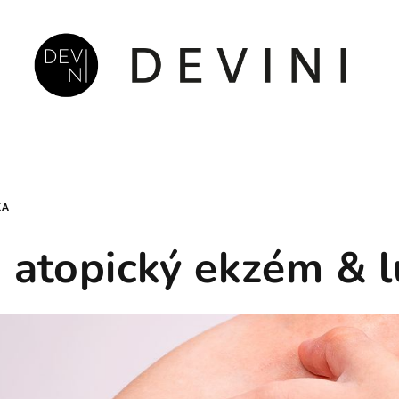
KA
 atopický ekzém & 