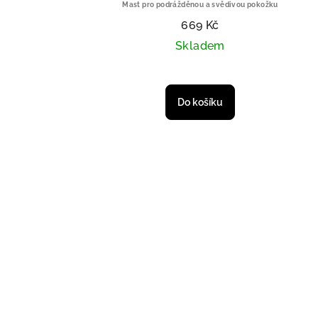
Mast pro podrážděnou a svědivou pokožku
669 Kč
Skladem
ZÍSKA
Do košíku
N
(Sleva platí n