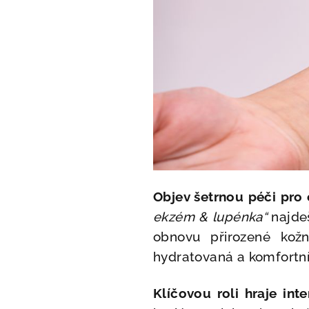
Objev šetrnou péči pro
ekzém & lupénka“
najdeš
obnovu přirozené kožn
hydratovaná a komfortní
Klíčovou roli hraje int