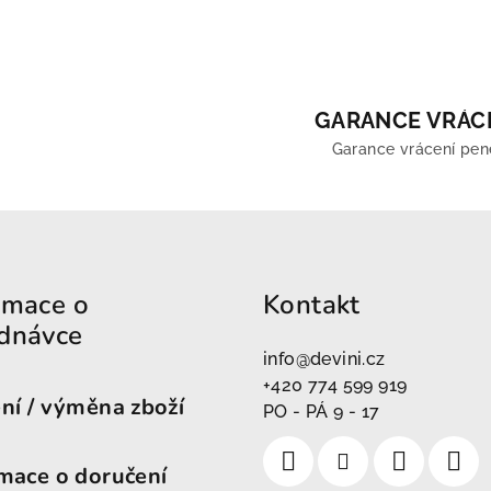
GARANCE VRÁC
Garance vrácení pen
rmace o
Kontakt
dnávce
info
@
devini.cz
+420 774 599 919
ní / výměna zboží
PO - PÁ 9 - 17
mace o doručení