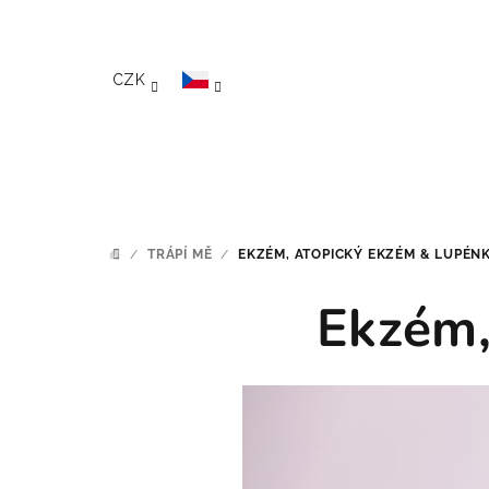
Přejít na obsah
CZK
/
TRÁPÍ MĚ
/
EKZÉM, ATOPICKÝ EKZÉM & LUPÉN
DOMŮ
Ekzém,