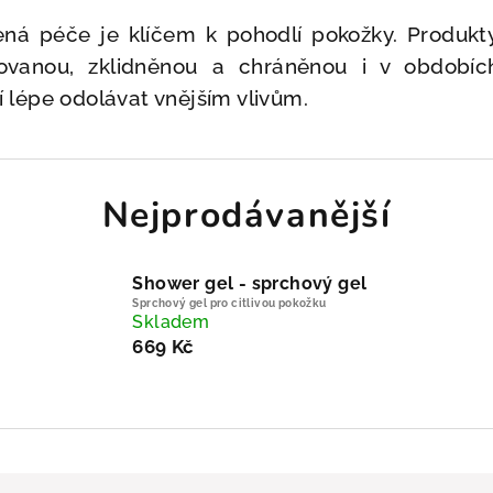
ená péče je klíčem k pohodlí pokožky. Produkt
ovanou, zklidněnou a chráněnou i v obdobích
í lépe odolávat vnějším vlivům.
Nejprodávanější
Shower gel - sprchový gel
Sprchový gel pro citlivou pokožku
Skladem
669 Kč