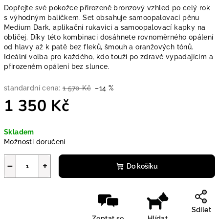
Dopřejte své pokožce přirozeně bronzový vzhled po celý rok
s výhodným balíčkem. Set obsahuje samoopalovací pěnu
Medium Dark, aplikační rukavici a samoopalovací kapky na
obličej. Díky této kombinaci dosáhnete rovnoměrného opálení
od hlavy až k patě bez fleků, šmouh a oranžových tónů.
Ideální volba pro každého, kdo touží po zdravě vypadajícím a
přirozeném opálení bez slunce.
standardní cena:
1 570 Kč
–14 %
1 350 Kč
Měrná cena:
Skladem
Možnosti doručení
−
+
Do košíku
Sdílet
Zeptat se
Hlídat