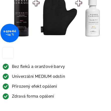
1 570 Kč
–14 %
Bez fleků a oranžové barvy
Univerzální MEDIUM odstín
Přirozený efekt opálení
Zdravá forma opálení