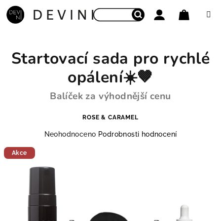
Přejít na obsah
Nákupní
Hledat
Přihlášení
Startovací sada pro rychlé
opálení☀️🤎
Balíček za výhodnější cenu
ROSE & CARAMEL
Průměrné hodnocení produktu je 0,0 z 5 hvězdiček.
Neohodnoceno
Podrobnosti hodnocení
Akce