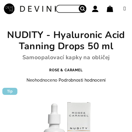
Přejít na obsah
Nákupní
Hledat
Přihlášení
NUDITY - Hyaluronic Acid
Tanning Drops 50 ml
Samoopalovací kapky na obličej
ROSE & CARAMEL
Průměrné hodnocení produktu je 0,0 z 5 hvězdiček.
Neohodnoceno
Podrobnosti hodnocení
Tip