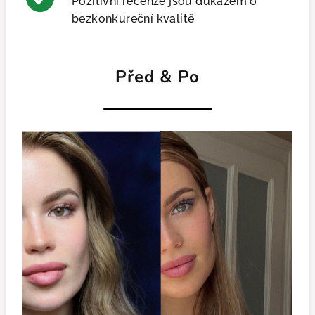
Pozitivní recenze jsou důkazem o
bezkonkureční kvalitě
Před & Po