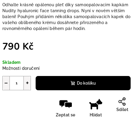
Odhalte krásně opálenou pleť díky samoopalovacím kapkám
Nudity hyaluronic face tanning drops. Nyní v novém větším
balení! Pouhým přidáním několika samoopalovacích kapek do
vašeho oblíbeného krému dosáhnete přirozeného a
rovnoměrného opálení během pár hodin.
790 Kč
Měrná cena:
Skladem
Možnosti doručení
−
+
Do košíku
Sdílet
Zeptat se
Hlídat