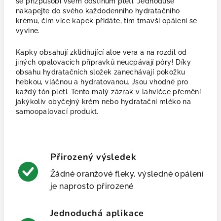
se přizpůsobí všem odstínům pleti. Jednoduše
nakapejte do svého každodenního hydratačního
krému, čím více kapek přidáte, tím tmavší opálení se
vyvine.
Kapky obsahují zklidňující aloe vera a na rozdíl od
jiných opalovacích přípravků neucpávají póry! Díky
obsahu hydratačních složek zanechávají pokožku
hebkou, vláčnou a hydratovanou. Jsou vhodné pro
každý tón pleti. Tento malý zázrak v lahvičce přemění
jakýkoliv obyčejný krém nebo hydratační mléko na
samoopalovací produkt.
Přirozený výsledek
Žádné oranžové fleky, výsledné opálení
je naprosto přirozené
Jednoduchá aplikace