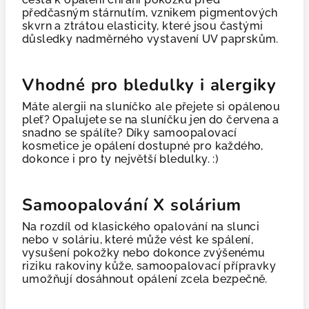
předčasným stárnutím, vznikem pigmentových
skvrn a ztrátou elasticity, které jsou častými
důsledky nadměrného vystavení UV paprskům.
Vhodné pro bledulky i alergiky
Máte alergii na sluníčko ale přejete si opálenou
pleť? Opalujete se na sluníčku jen do červena a
snadno se spálíte? Díky samoopalovací
kosmetice je opálení dostupné pro každého,
dokonce i pro ty největší bledulky. :)
Samoopalování X solárium
Na rozdíl od klasického opalování na slunci
nebo v soláriu, které může vést ke spálení,
vysušení pokožky nebo dokonce zvýšenému
riziku rakoviny kůže, samoopalovací přípravky
umožňují dosáhnout opálení zcela bezpečně.