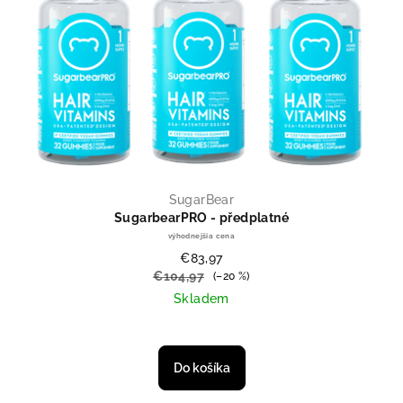
SugarBear
SugarbearPRO - předplatné
výhodnejšia cena
€83,97
€104,97
(–20 %)
Skladem
Priemerné hodnotenie produktu je
Do košíka