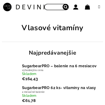
Prejsť na obsah
Nákupný
Hľadať
Prihlásenie
Vlasové vitamíny
Najpredávanejšie
SugarbearPRO – balenie na 6 mesiacov
výhodnejšia cena
Skladem
€164,43
SugarbearPRO 62 ks- vitamíny na vlasy
2 mesačné balenie
Skladem
€61,78