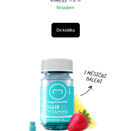
€185,33
(–11 %)
Skladem
Do košíka