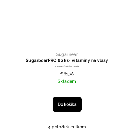
SugarBear
SugarbearPRO 62 ks- vitamíny na vlasy
2 mesačné balenie
€61,78
Skladem
Priemerné hodnotenie produktu je
Do košíka
4
položiek celkom
Ovládacie prvky výpisu