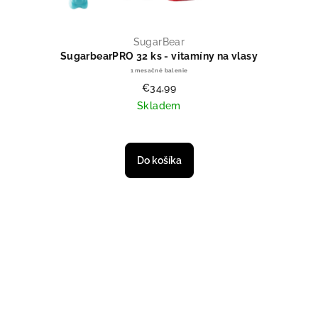
SugarBear
SugarbearPRO 32 ks - vitamíny na vlasy
1 mesačné balenie
€34,99
Skladem
Priemerné hodnotenie produktu je
Do košíka