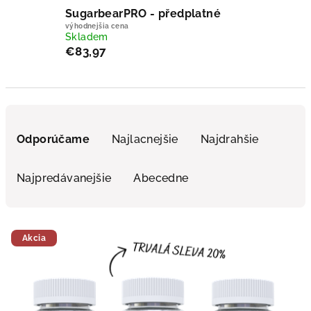
SugarbearPRO - předplatné
výhodnejšia cena
Skladem
€83,97
Radenie produktov
Odporúčame
Najlacnejšie
Najdrahšie
Najpredávanejšie
Abecedne
Výpis produktov
Akcia