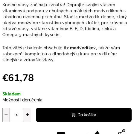
Krásne vlasy začínajú zvnútra! Doprajte svojim vlasom
vitamínovú podporu v chutných a mäkkých medvedíkoch s
lahodnou ovocnou príchuťou! Stačí 1 medvedík denne, ktorý
ukrýva množstvo starostlivo vybraných zložiek pre krásne a
zdravé vlasy, vrátane vitamínov B, E, D, biotínu, zinku a
Omega-3 mastných kyselín.
Toto väčšie balenie obsahuje
62 medvedíkov
, takže vám
zabezpečí kompletnú a dlhodobejšiu kúru pre viditeľne
silnejšie a zdravšie vlasy.
€61,78
Jednotková cena:
Skladem
Možnosti doručenia
−
+
Do košíka