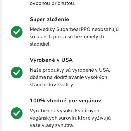
ovocnou príchuťou.
Super zloženie
Medvedíky SugarbearPRO neobsahujú
sóju ani lepok a sú bez umelých
sladidiel.
Vyrobené v USA
Naše produkty sú vyrobené v USA,
dbáme na dodržiavanie vysokých
štandardov kvality.
100% vhodné pre vegánov
Vyrobené z vysoko kvalitných
vegánskych surovín, ktoré vyživujú
vaše vlasy zvnútra.