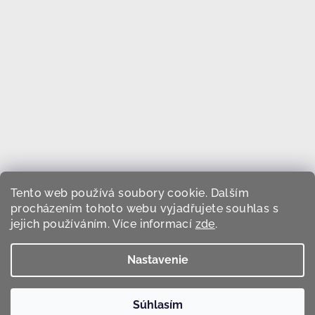
Tento web používá soubory cookie. Dalším
procházením tohoto webu vyjadřujete souhlas s
jejich používáním. Více informací
zde
.
Sledovať na Instagrame
Nastavenie
Copyright 2026
Devini.cz
. Všetky práva vyhradené.
Upraviť
nastavenie cookies
Súhlasím