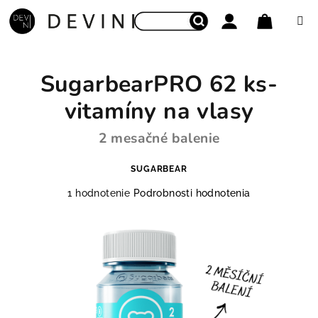
Prejsť na obsah
Nákupný
Hľadať
Prihlásenie
SugarbearPRO 62 ks-
vitamíny na vlasy
2 mesačné balenie
SUGARBEAR
Priemerné hodnotenie produktu je 5,0 z 5 hviezdiči
1 hodnotenie
Podrobnosti hodnotenia