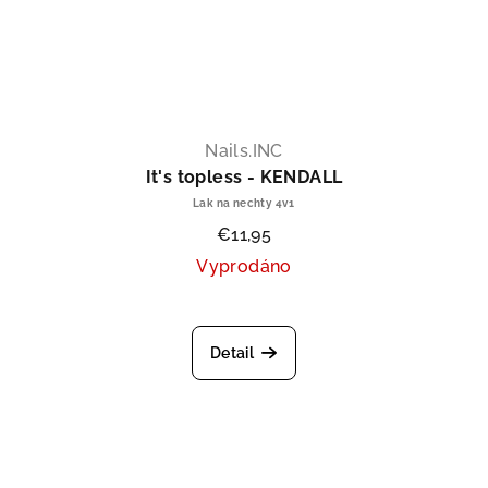
Nails.INC
It's topless - KENDALL
Lak na nechty 4v1
€11,95
Vyprodáno
produktu je 5,0 z 5 hviezdičiek.
Detail