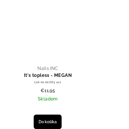
Nails.INC
It's topless - MEGAN
Lak na nechty 4v1
€11,95
Skladem
Priemerné hodnotenie produktu je 5,
Do košíka