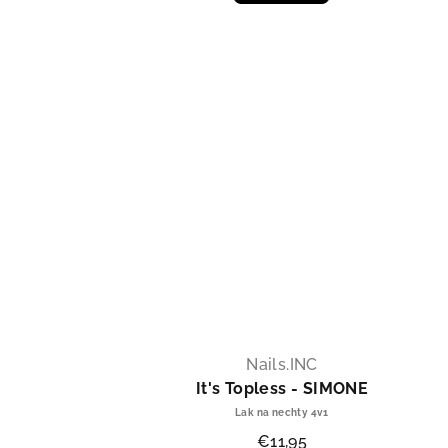
Nails.INC
It's Topless - SIMONE
Lak na nechty 4v1
€11,95