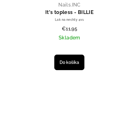
Nails.INC
It's topless - BILLIE
Lak na nechty 4v1
€11,95
Skladem
Do košíka