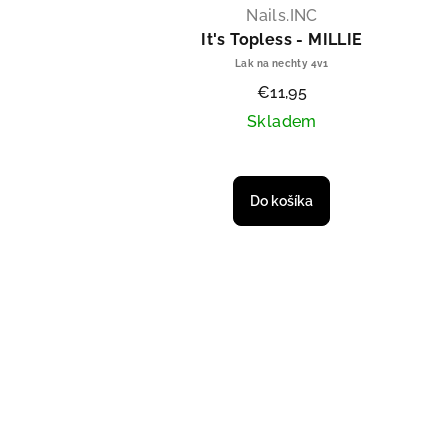
Nails.INC
It's Topless - MILLIE
Lak na nechty 4v1
€11,95
Skladem
Do košíka