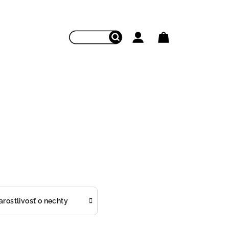
Hľadať
Prihlásenie
Nákupný koš
arostlivosť o nechty