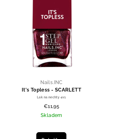
Nails.INC
It's Topless - SCARLETT
Lak na nechty 4v1
€11,95
Skladem