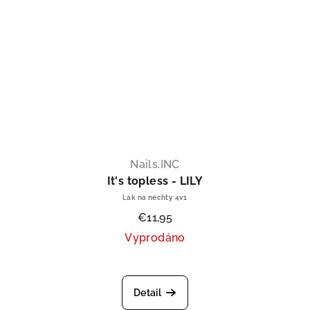
Nails.INC
It's topless - LILY
Lak na nechty 4v1
€11,95
Vyprodáno
Detail