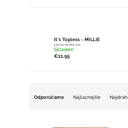
It's Topless - MILLIE
Lak na nechty 4v1
Skladem
€11,95
Radenie produktov
Odporúčame
Najlacnejšie
Najdrah
Výpis produktov