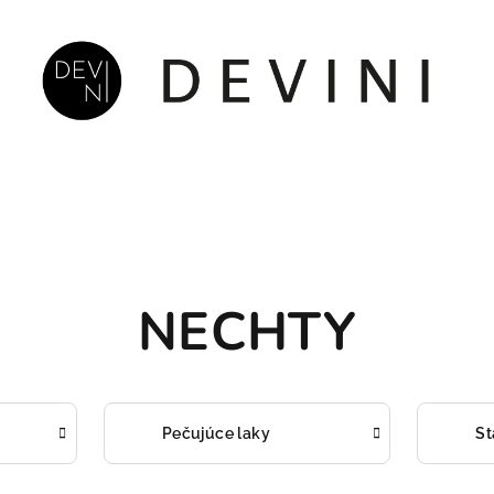
NECHTY
Pečujúce laky
St