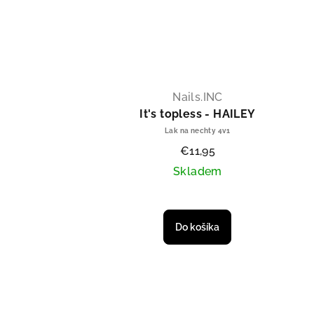
Nails.INC
It's topless - HAILEY
Lak na nechty 4v1
€11,95
Skladem
Priemerné hodnotenie 
Do košíka