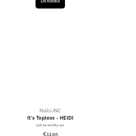
Do košíka
Nails.INC
It's Topless - HEIDI
Lak na nechty 4v1
€11,95