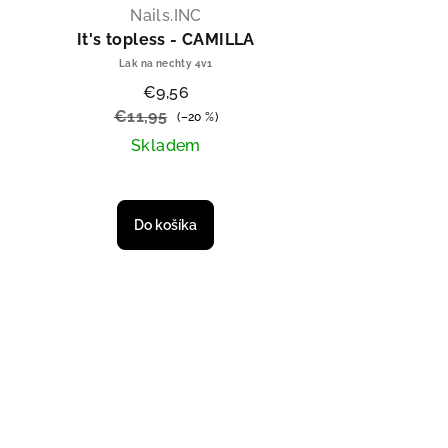
Nails.INC
It's topless - CAMILLA
Lak na nechty 4v1
€9,56
€11,95
(–20 %)
Skladem
Do košíka