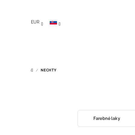
Prejsť na obsah
EUR
/
NECHTY
DOMOV
Farebné laky