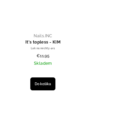
Nails.INC
It's topless - KIM
Lak na nechty 4v1
€11,95
Skladem
Do košíka