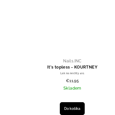
Nails.INC
It's topless - KOURTNEY
Lak na nechty 4v1
€11,95
Skladem
Do košíka