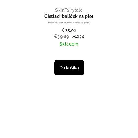
SkinFairytale
Čistiaci balíček na pleť
Balíček pre sviežu a zdravú pleť
€35,90
€39,89
(–10 %)
Skladem
Priemerné hodnotenie produktu je
Do košíka