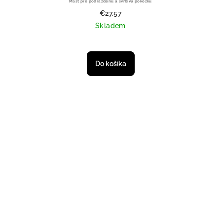
Masť pre podráždenú a svrbivú pokožku
€27,57
Skladem
Do košíka