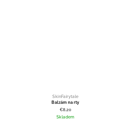
SkinFairytale
Balzám na rty
€8,20
Skladem