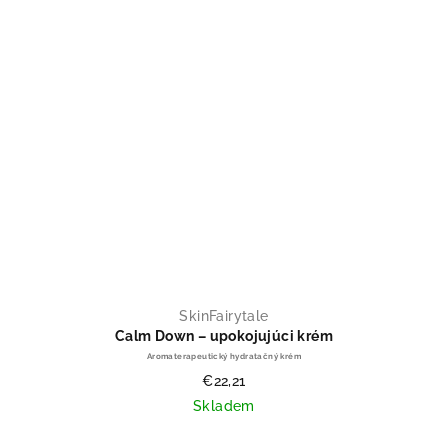
SkinFairytale
Calm Down – upokojujúci krém
Aromaterapeutický hydratačný krém
€22,21
Skladem