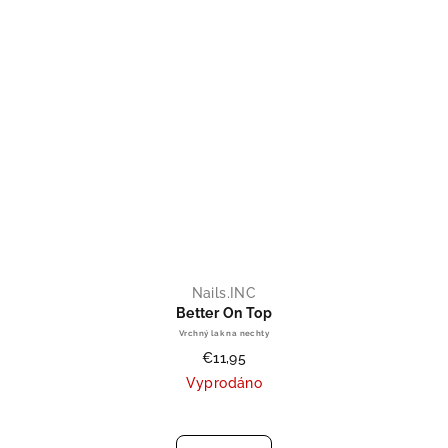
Nails.INC
Better On Top
Vrchný lak na nechty
€11,95
Vyprodáno
Priemerné hodnotenie produktu je