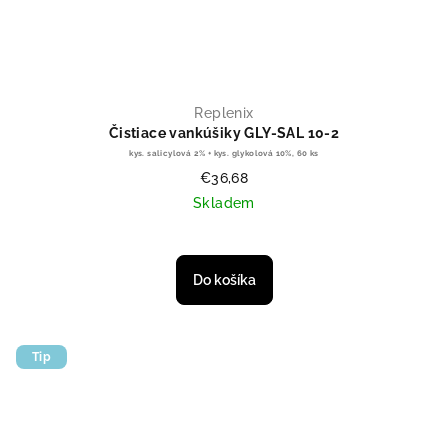
Replenix
Čistiace vankúšiky GLY-SAL 10-2
kys. salicylová 2% + kys. glykolová 10%, 60 ks
€36,68
Skladem
Do košíka
Tip