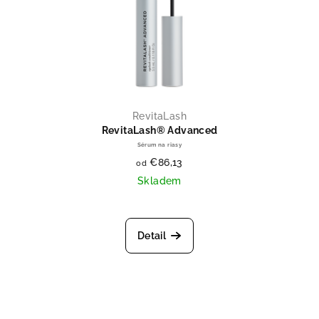
RevitaLash
RevitaLash® Advanced
Sérum na riasy
€86,13
od
Skladem
Priemerné hodnotenie produktu je
Detail