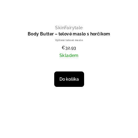
SkinFairytale
Body Butter – telové maslo s horčíkom
Výživné telové maslo
€32,93
Skladem
Do košíka