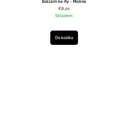
Balzám na rty - Malina
€8,20
Skladem
Do košíka