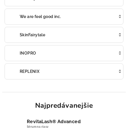
We are feel good inc.
SkinFairytale
INOPRO
REPLENIX
Najpredávanejšie
RevitaLash® Advanced
Sérum na riasy