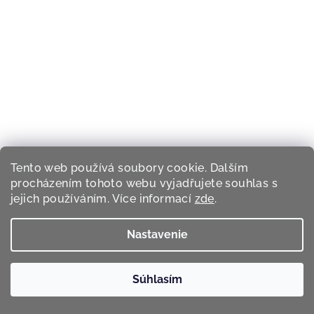
Tento web používá soubory cookie. Dalším
procházením tohoto webu vyjadřujete souhlas s
jejich používáním. Více informací
zde
.
RevitaLash
Darčeková taška Revitalash
Nastavenie
Štýlová a odolná taška
€2,06
Skladem
Súhlasím