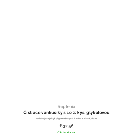
Replenix
Čistiace vankúšiky s 10 % kys. glykolovou
redukujú výskyt pigmentových škvŕn a akné, 60ks
€32,56