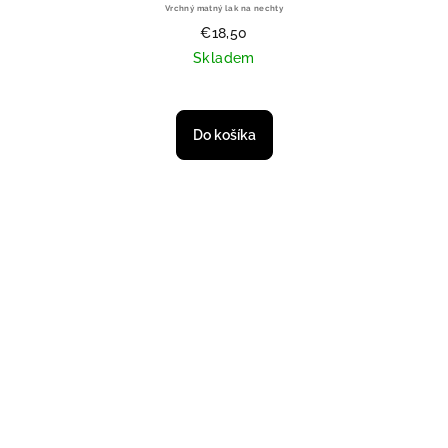
Vrchný matný lak na nechty
€18,50
Skladem
Do košíka