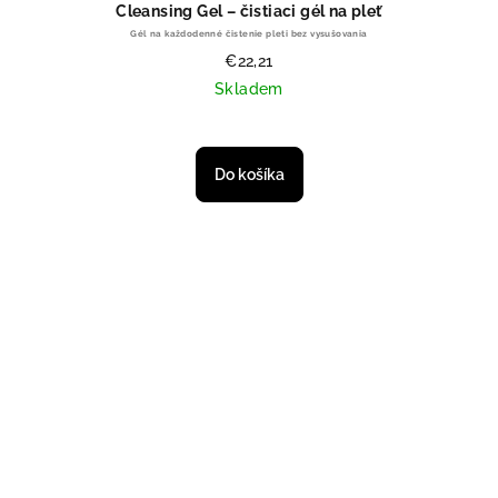
Cleansing Gel – čistiaci gél na pleť
Gél na každodenné čistenie pleti bez vysušovania
€22,21
Skladem
Do košíka