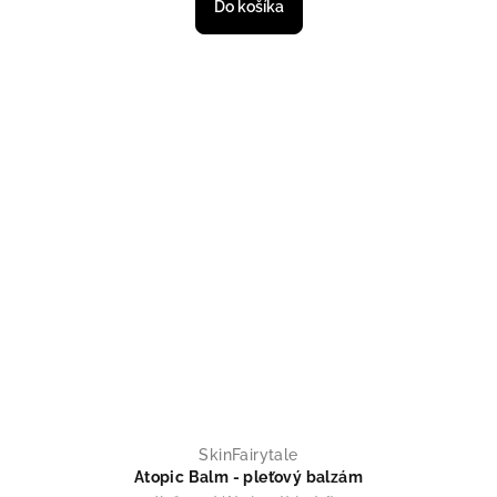
Do košíka
SkinFairytale
Atopic Balm - pleťový balzám