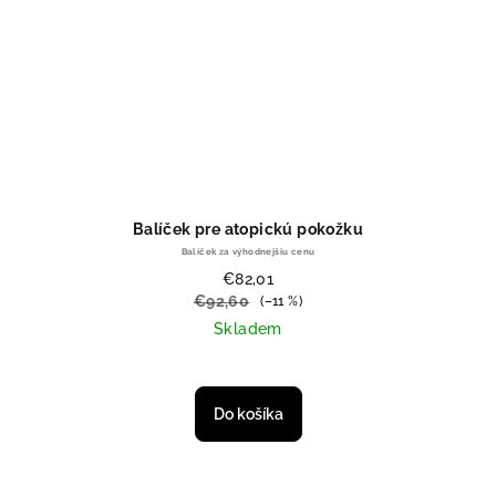
Balíček pre atopickú pokožku
Balíček za výhodnejšiu cenu
€82,01
€92,60
(–11 %)
Skladem
Do košíka