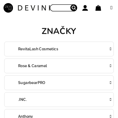
Prejsť na obsah
Nákupný
Hľadať
Prihlásenie
ZNAČKY
RevitaLash Cosmetics
Rose & Caramel
SugarbearPRO
.INC.
Anthony