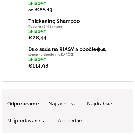
Skladem
€86,13
od
Thickening Shampoo
Regeneračný šampón
Skladem
€28,44
Duo sada na RIASY a obočie☀️🌊
sérum na obočie ako DARČEK
Skladem
€114,98
Radenie produktov
Odporúčame
Najlacnejšie
Najdrahšie
Najpredávanejšie
Abecedne