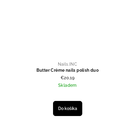
Nails.INC
Butter Crème nails polish duo
€20,19
Skladem
Do košíka