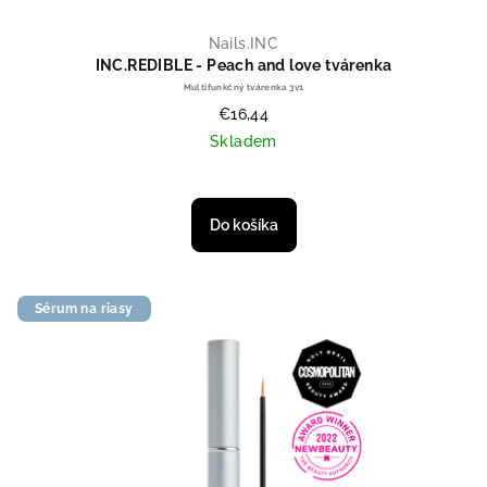
Nails.INC
INC.REDIBLE - Peach and love tvárenka
Multifunkčný tvárenka 3v1
€16,44
Skladem
Priemerné hodnotenie produktu je
Do košíka
Sérum na riasy