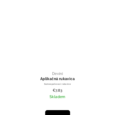
Devini
Aplikačná rukavica
Samoopaľovací rukavice
€7,83
Skladem
Priemerné hodnotenie produktu je