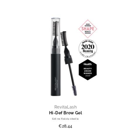
Výpis produktov
RevitaLash
Hi-Def Brow Gel
Gél na fixáciu obočia
€28,44