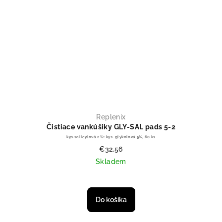
Replenix
Čistiace vankúšiky GLY-SAL pads 5-2
kys.salicylová 2%+ kys. glykolová 5%, 60 ks
€32,56
Skladem
Do košíka