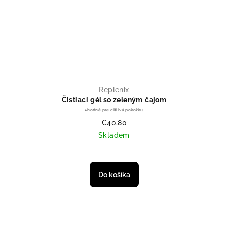
Replenix
Čistiaci gél so zeleným čajom
vhodné pre citlivú pokožku
€40,80
Skladem
Do košíka