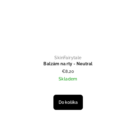
SkinFairytale
Balzám na rty - Neutral
€8,20
Skladem
Do košíka