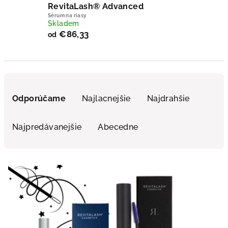
RevitaLash® Advanced
Sérum na riasy
Skladem
€86,33
od
Radenie produktov
Odporúčame
Najlacnejšie
Najdrahšie
Najpredávanejšie
Abecedne
Výpis produktov