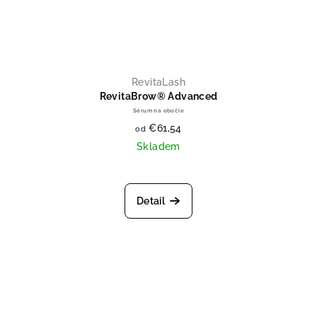
RevitaLash
RevitaBrow® Advanced
Sérum na obočie
€61,54
od
Skladem
Priemerné hodnotenie produktu je
Detail