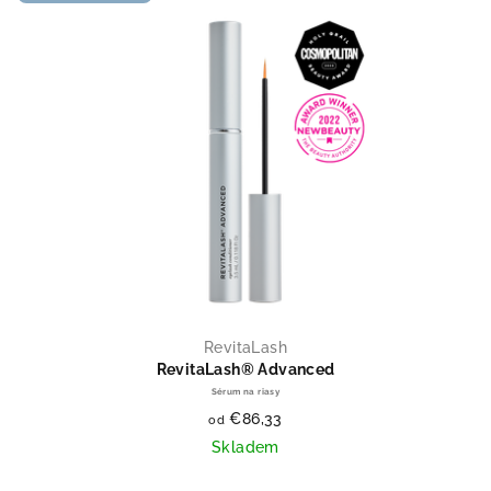
RevitaLash
RevitaLash® Advanced
Sérum na riasy
€86,33
od
Skladem
Priemerné hodnotenie produktu je