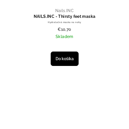
Nails.INC
NAILS.INC - Thirsty feet maska
Hydratačná maska na nohy
€10,70
Skladem
Priemerné hodnotenie produktu je
Do košíka