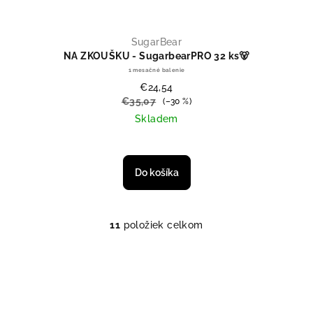
SugarBear
NA ZKOUŠKU - SugarbearPRO 32 ks🐻
1 mesačné balenie
€24,54
€35,07
(–30 %)
Skladem
Do košíka
11
položiek celkom
Ovládacie prvky výpisu