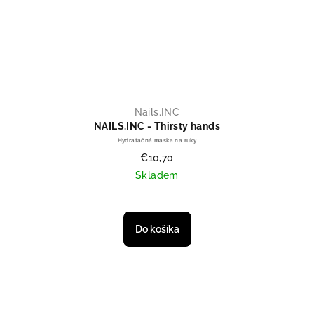
Nails.INC
NAILS.INC - Thirsty hands
Hydratačná maska na ruky
€10,70
Skladem
Priemerné hodnotenie produktu je
Do košíka