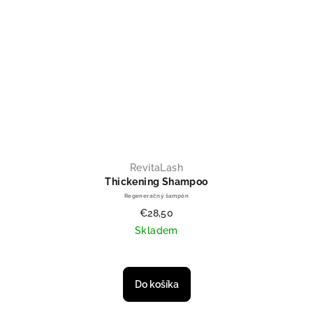
RevitaLash
Thickening Shampoo
Regeneračný šampón
€28,50
Skladem
Priemerné hodnotenie produktu je
Do košíka