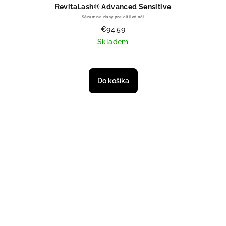
RevitaLash® Advanced Sensitive
Sérum na riasy pre citlivé oči
€94,59
Skladem
Priemerné hodnotenie produktu je
Do košíka