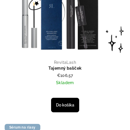
RevitaLash
Tajemný balíček
€106,57
Skladem
Do košíka
Sérum na riasy