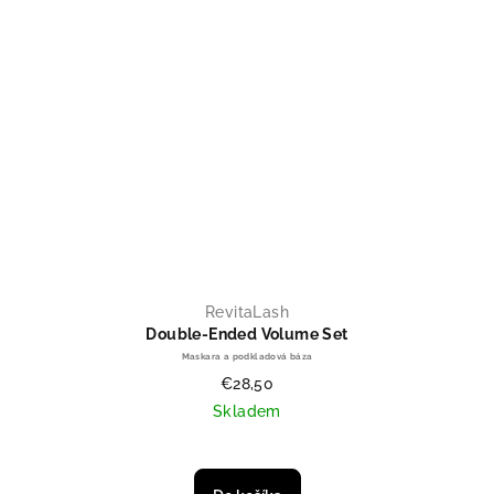
RevitaLash
Double-Ended Volume Set
Maskara a podkladová báza
€28,50
Skladem
Priemerné hodnotenie produktu je