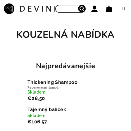
Prejsť na obsah
Nákupný
Hľadať
Prihlásenie
KOUZELNÁ NABÍDKA
Najpredávanejšie
Thickening Shampoo
Regeneračný šampón
Skladem
€28,50
Tajemný balíček
Skladem
€106,57