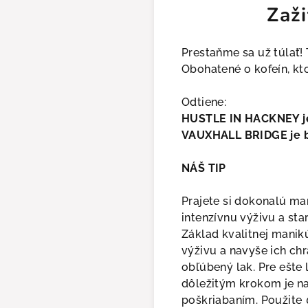
Zaži
Prestaňme sa už túlať!
Obohatené o kofeín, k
Odtiene:
HUSTLE IN HACKNEY j
VAUXHALL BRIDGE je b
NÁŠ TIP
Prajete si dokonalú ma
intenzívnu výživu a st
Základ kvalitnej manik
výživu a navyše ich ch
obľúbený lak. Pre ešte
dôležitým krokom je na
poškriabaním. Použite