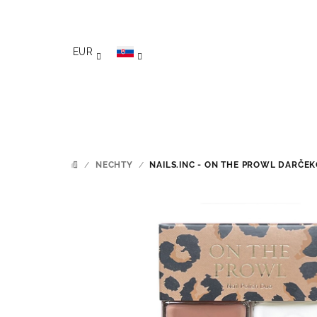
Prejsť na obsah
EUR
/
NECHTY
/
NAILS.INC - ON THE PROWL
DARČEK
DOMOV