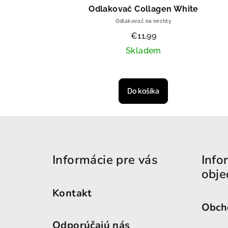
Odlakovač Collagen White
Odlakovač na nechty
€11,99
Skladem
Do košíka
Zápätie
Informácie pre vás
Info
obje
Kontakt
Obch
Odporúčajú nás