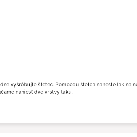
edne vyšróbujte štetec. Pomocou štetca naneste lak na 
účame naniesť dve vrstvy laku.