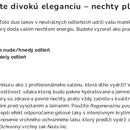
te divokú eleganciu – nechty pl
 Toto duo lakov v neutrálnych odtieňoch udrží vašu manik
torý dodá vašim nechtom energiu. Budete vyzerať ako pr
e nude/hnedý odtieň
iely odtieň
nikúru ako z profesionálneho salónu, ktorá dlho vydrží? 
arostlivosť, vďaka ktorej budú pekne hydratované a jemn
úry sú zdravé a pevné nechty, preto vždy začnite s kva
ráni pred vysúšaním a lámaním. Použite
Regeneračnú pod
 lepší efekt odporúčame gélové laky s intenzívnym kryt
nesenie vrchného ochranného laku, ktorý predĺži výdrž, 
Ochranný vrchný lak Nails.Inc
.