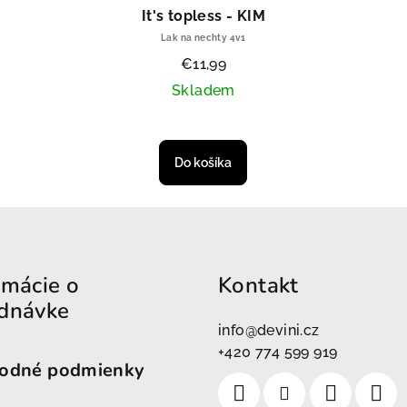
It's topless - KIM
Lak na nechty 4v1
€11,99
Skladem
Do košíka
rmácie o
Kontakt
dnávke
info
@
devini.cz
+420 774 599 919
odné podmienky