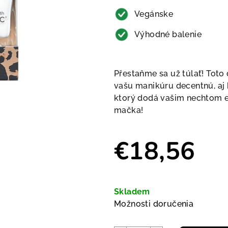
Vegánske
Výhodné balenie
Přestaňme sa už túlať! Toto
vašu manikúru decentnú, aj 
ktorý dodá vašim nechtom e
mačka!
€18,56
Jednotková cena:
Skladem
Možnosti doručenia