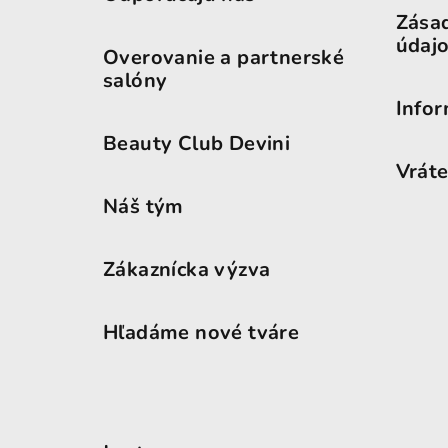
Zása
údaj
Overovanie a partnerské
salóny
Infor
Beauty Club Devini
Vráte
Náš tým
Zákaznícka výzva
Hľadáme nové tváre