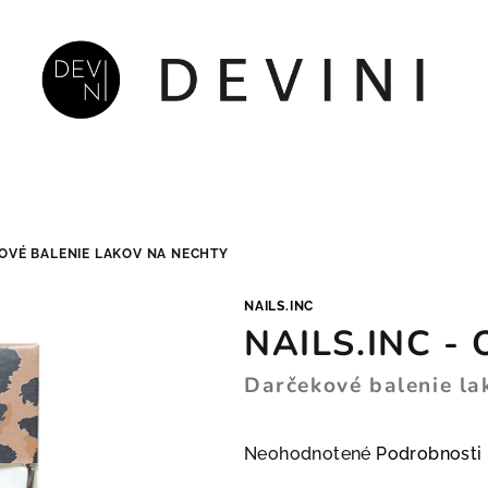
OVÉ BALENIE LAKOV NA NECHTY
NAILS.INC
NAILS.INC - 
Darčekové balenie la
Priemerné hodnotenie produkt
Neohodnotené
Podrobnosti