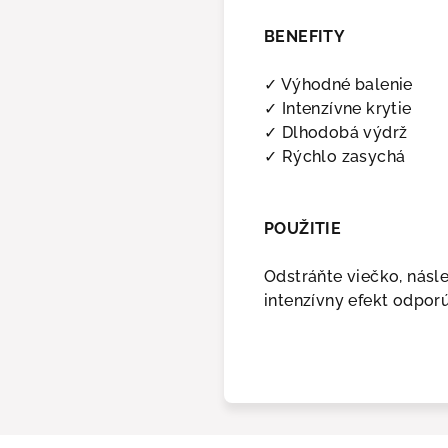
BENEFITY
✓ Výhodné balenie
skavate
✓ Intenzívne krytie
✓ Dlhodobá výdrž
VU 8
€
! 🖤
✓ Rýchlo zasychá
e poslať zľavový kód?
POUŽITIE
Odstráňte viečko, násl
intenzívny efekt odpor
Ť ZĽAVOVÝ KÓD
E, ĎAKUJEM.
 na objednávky od 40 €.)