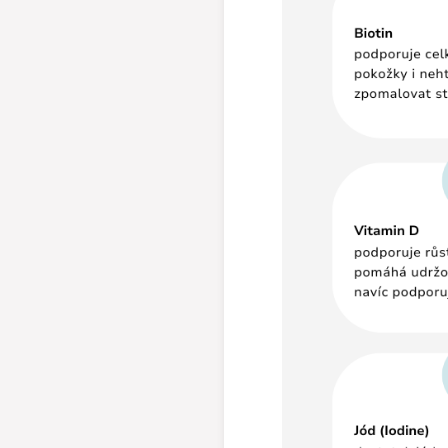
Ť ZĽAVOVÝ KÓD
E, ĎAKUJEM.
 na objednávky od 40 €.)