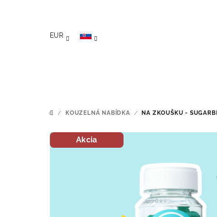
Prejsť na obsah
EUR
/
KOUZELNÁ NABÍDKA
/
NA ZKOUŠKU - SUGARB
DOMOV
Akcia