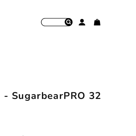
Hľadať
Prihlásenie
Nákupný koš
- SugarbearPRO 32