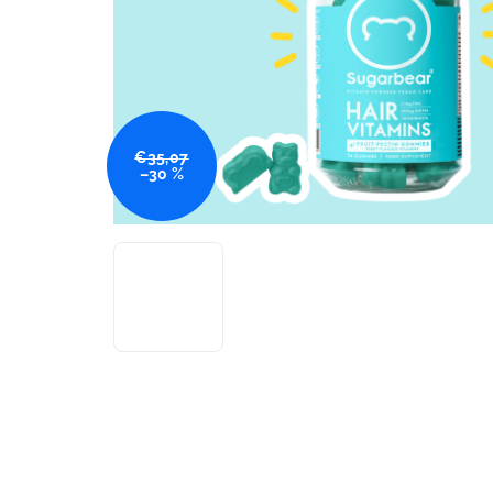
€35,07
–30 %