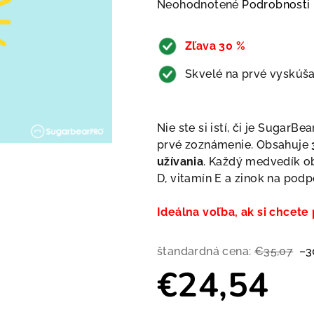
Priemerné hodnotenie produkt
Neohodnotené
Podrobnosti
Zľava 30 %
Skvelé na prvé vyskúša
Nie ste si istí, či je SugarB
prvé zoznámenie. Obsahuje
užívania
. Každý medvedík ob
D, vitamín E a zinok na pod
Ideálna voľba, ak si chcete
štandardná cena:
€35,07
–3
€24,54