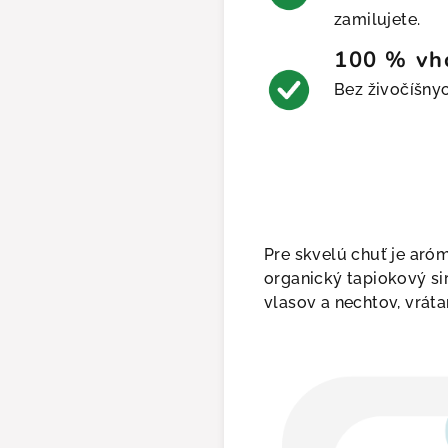
zamilujete.
100 % vh
Bez živočíšnyc
Pre skvelú chuť je aróm
organický tapiokový si
vlasov a nechtov, vráta
skavate
VU 8
€
! 🖤
e poslať zľavový kód?