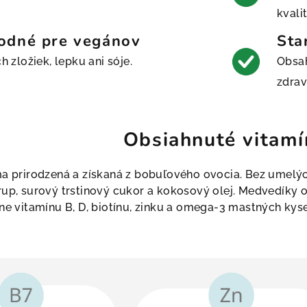
kvali
odné pre vegánov
Sta
h zložiek, lepku ani sóje.
Obsah
zdrav
Obsiahnuté vitamí
a prirodzená a získaná z bobuľového ovocia. Bez umelých 
rup, surový trstinový cukor a kokosový olej. Medvedíky 
ne vitamínu B, D, biotínu, zinku a omega-3 mastných kyse