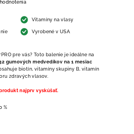
u je 0,0 z 5 hviezdičiek.
 hodnotenia
Vitamíny na vlasy
nie
Vyrobené v USA
earPRO pre vás? Toto balenie je ideálne na
32 gumových medvedíkov na 1 mesiac
sahuje biotín, vitamíny skupiny B, vitamín
poru zdravých vlasov.
 produkt najprv vyskúšať.
0 %