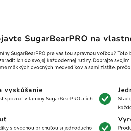
javte SugarBearPRO na vlastne
vitamíny SugarBearPRO pre vás tou správnou voľbou? Toto b
aradiť ich do svojej každodennej rutiny. Doprajte svoji
rme mäkkých ovocných medvedíkov a sami zistite, prečo s
a vyskúšanie
Jed
ť spoznať vitamíny SugarBearPRO a ich
Stačí
každo
uť
Vyr
ky s ovocnou príchuťou si jednoducho
Prod