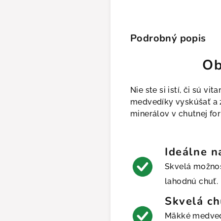
Podrobný popis
Ob
Nie ste si istí, či sú 
medvedíky vyskúšať a z
minerálov v chutnej fo
Ideálne n
Skvelá možnos
lahodnú chuť.
Skvelá ch
Mäkké medvedí