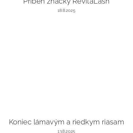
Príbeh značky RevitaLash
18.8.2025
Koniec lámavým a riedkym riasam
13.8.2025