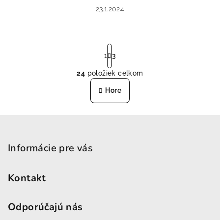
23.1.2024
Stránkovanie
1
3
24
položiek celkom
Ovládacie prvky výpisu
Hore
Zápätie
Informácie pre vás
Kontakt
Odporúčajú nás