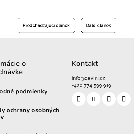
Predchádzajúci článok
Ďalší článok
rmácie o
Kontakt
dnávke
info
@
devini.cz
+420 774 599 919
odné podmienky
dy ochrany osobných
ov