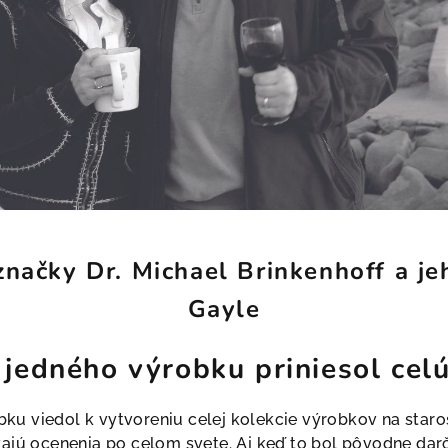
značky Dr. Michael Brinkenhoff a j
Gayle
jedného výrobku priniesol cel
u viedol k vytvoreniu celej kolekcie výrobkov na starost
vajú ocenenia po celom svete. Aj keď to bol pôvodne dar