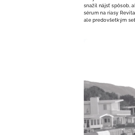
snažil nájsť spôsob, a
sérum na riasy Revit
ale predovšetkým se