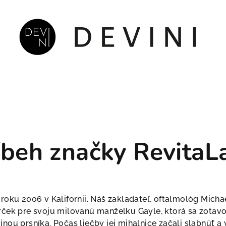
íbeh značky RevitaL
 roku 2006 v Kalifornii. Náš zakladateľ, oftalmológ Micha
rček pre svoju milovanú manželku Gayle, ktorá sa zotavo
inou prsníka. Počas liečby jej mihalnice začali slabnúť a