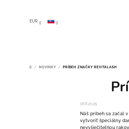
Prejsť na obsah
EUR
/
NOVINKY
/
PRÍBEH ZNAČKY REVITALASH
DOMOV
Pr
18.8.2025
Náš príbeh sa začal v
vytvoriť špeciálny da
nevyliečiteľnou rakov