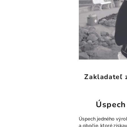
Zakladateľ 
Úspech 
Úspech jedného výrobk
a obočie, ktoré získa