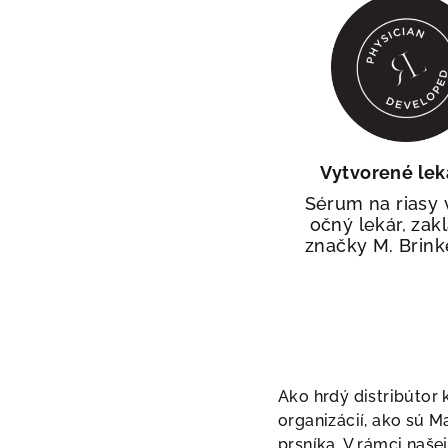
Zí
ZĽA
Kam vám mám
Vytvorené le
Sérum na riasy 
očný lekár, zak
značky M. Brink
ZÍSKA
NI
(Zľava platí
Ako hrdý distribútor
organizácií, ako sú 
prsníka. V rámci naš