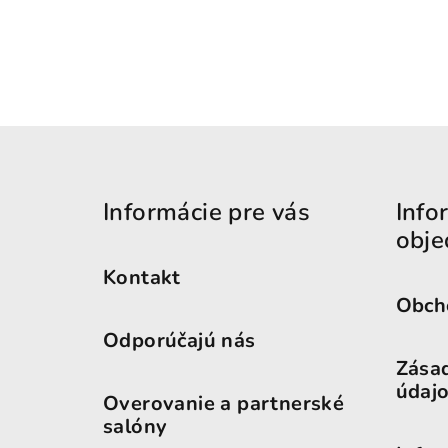
Zápätie
Informácie pre vás
Info
obje
Kontakt
Obch
Odporúčajú nás
Zása
údaj
Overovanie a partnerské
salóny