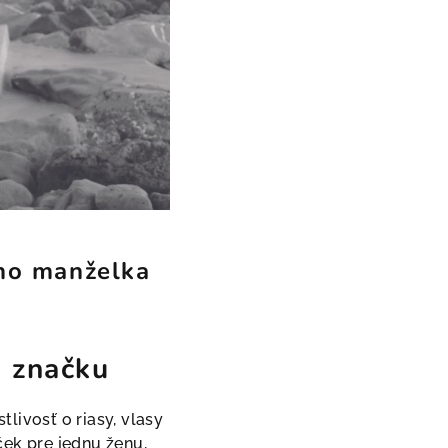
eho manželka
ú značku
livosť o riasy, vlasy
ček pre jednu ženu,