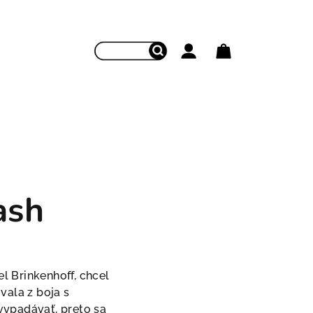
Hľadať
Prihlásenie
Nákupný koš
ash
el Brinkenhoff, chcel
vala z boja s
 vypadávať, preto sa