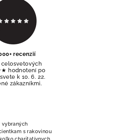
000+ recenzií
 celosvetových
 hodnotení po
vete k 10. 6. 22.
né zákazníkmi.
y vybraných
acientkam s rakovinou
koľko charitatívnych