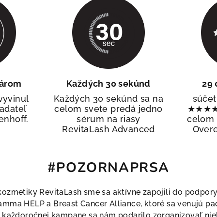
skavate
VU 8
€
! 🖤
e poslať zľavový kód?
károm
Každých 30 sekúnd
29 
vyvinul
Každých 30 sekúnd sa na
súčet
ladateľ
celom svete predá jedno
★★★★★
enhoff.
sérum na riasy
celom s
Ť ZĽAVOVÝ KÓD
RevitaLash Advanced
Overe
E, ĎAKUJEM.
#POZORNAPRSA
 na objednávky od 40 €.)
 kozmetiky RevitaLash sme sa aktívne zapojili do podpor
Mamma HELP a Breast Cancer Alliance, ktoré sa venujú p
ej každoročnej kampane sa nám podarilo zorganizovať nie