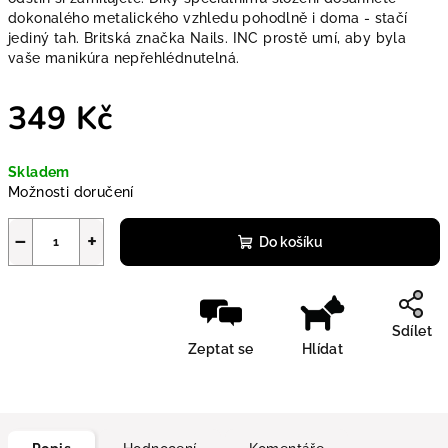
dokonalého metalického vzhledu pohodlně i doma - stačí
jediný tah. Britská značka Nails. INC prostě umí, aby byla
vaše manikúra nepřehlédnutelná.
349 Kč
Měrná cena:
Skladem
Možnosti doručení
−
+
Do košíku
Sdílet
Zeptat se
Hlídat