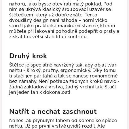
nahoru, jako byste otevírali malý poklad. Pod
ním se ukrývá klasický šroubovací uzávěr se
štětečkem, který už dobře znáte. Tento
dvoudílný design není náhoda – horní víčko
slouží jako praktická manikúrní stanice, kterou
můžete při lakování pohodlně podepřít o prsty a
získat tak větší stabilitu i kontrolu.
Druhý krok
Štětec je speciálně navržený tak, aby objal tvar
nehtu - široký, pružný, ergonomický. Díky tomu
ti stačí jen pár tahů a lak se nanese rovnoměrně
bez námahy. Není potřeba žádných kroků navíc -
žádná základová vrstva, žádný vrchní lak. Stačí
jen jeden tah k dokonalosti.
Natřít a nechat zaschnout
Nanes lak plynulým tahem od kořene ke špičce
nehtu. Už po první vrstvě uvidíš rozdíl. Ale