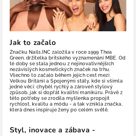
Jak to začalo
Značku Nails.INC založila v roce 1999 Thea
Green, držitelka britského vyznamenání MBE. Od
té doby se stala jednou z nejinovativnějších
nezávislých kosmetických značek na trhu.
Všechno to začalo během jejích cest mezi
Velkou Británií a Spojenými státy, kde si všimla
jedné věci: chyběl rychlý a zároveň stylový
způsob, jak si dopřát kvalitní manikúru. Právě z
této potřeby se zrodila myšlenka propojit
rychlost, kvalitu a módu - a tak vznikla značka,
která dnes inspiruje ženy po celém světě.
Styl, inovace a zábava -