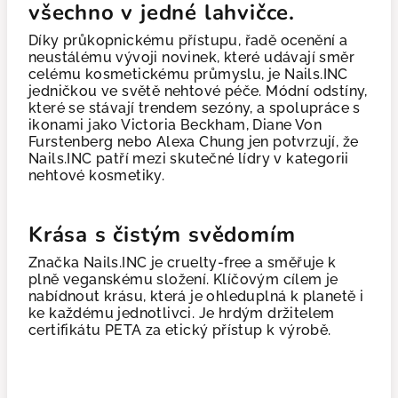
všechno v jedné lahvičce.
Díky průkopnickému přístupu, řadě ocenění a
neustálému vývoji novinek, které udávají směr
celému kosmetickému průmyslu, je Nails.INC
jedničkou ve světě nehtové péče. Módní odstíny,
které se stávají trendem sezóny, a spolupráce s
ikonami jako Victoria Beckham, Diane Von
Furstenberg nebo Alexa Chung jen potvrzují, že
Nails.INC patří mezi skutečné lídry v kategorii
nehtové kosmetiky.
Krása s čistým svědomím
Značka Nails.INC je cruelty-free a směřuje k
plně veganskému složení. Klíčovým cílem je
nabídnout krásu, která je ohleduplná k planetě i
ke každému jednotlivci. Je hrdým držitelem
certifikátu PETA za etický přístup k výrobě.