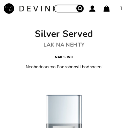
Přejít na obsah
Nákupní
Hledat
Přihlášení
Silver Served
LAK NA NEHTY
NAILS.INC
Průměrné hodnocení produktu je 0,0 z 5 hvězdiček.
Neohodnoceno
Podrobnosti hodnocení