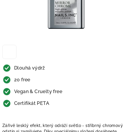
Dlouhá výdrž
20 free
Vegan & Cruelty free
Certifikát PETA
Zářivě lesklý efekt, který odráží světlo - stříbrný chromový
odstín si zamilujete. Díky speciálnímu složení dosáhnete