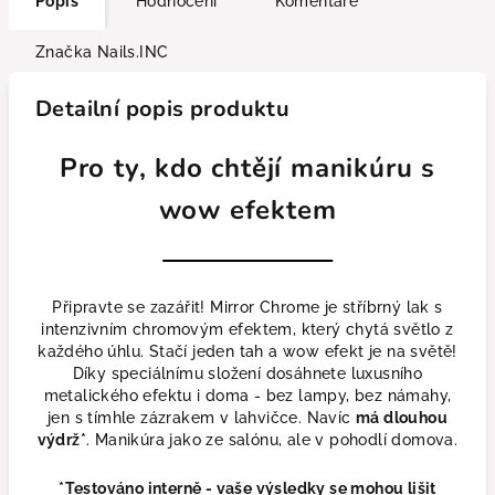
Popis
Hodnocení
Komentáře
Značka
Nails.INC
Detailní popis produktu
Pro ty, kdo chtějí manikúru s
wow efektem
Připravte se zazářit! Mirror Chrome je stříbrný lak s
intenzivním chromovým efektem, který chytá světlo z
každého úhlu. Stačí jeden tah a wow efekt je na světě!
Díky speciálnímu složení dosáhnete luxusního
metalického efektu i doma - bez lampy, bez námahy,
jen s tímhle zázrakem v lahvičce. Navíc
má dlouhou
výdrž*
. Manikúra jako ze salónu, ale v pohodlí domova.
*Testováno interně - vaše výsledky se mohou lišit