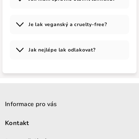
Je lak veganský a cruelty-free?
Jak nejlépe lak odlakovat?
Zápatí
Informace pro vás
Kontakt