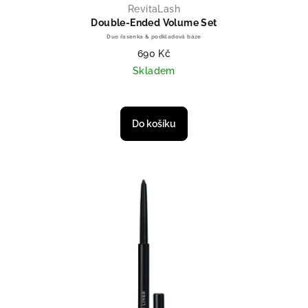
RevitaLash
Double-Ended Volume Set
Duo řasenka & podkladová báze
690 Kč
Skladem
Průměrné hodnocení produktu je 
Do košíku