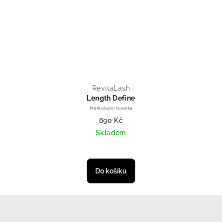
RevitaLash
Length Define
Prodlužující řasenka
690 Kč
Skladem
Průměrné hodnocení produktu je 
Do košíku
Zápatí