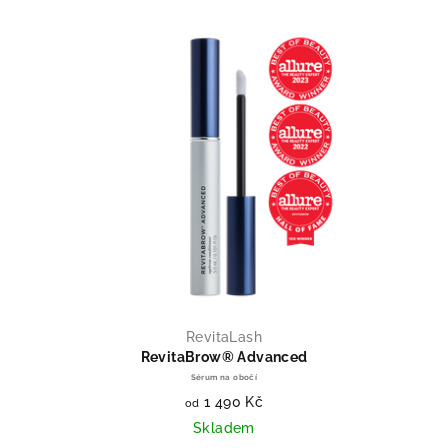
RevitaLash
RevitaBrow® Advanced
Sérum na obočí
1 490 Kč
od
Skladem