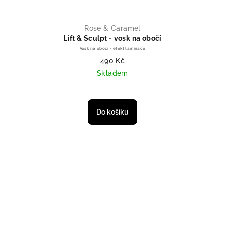
Rose & Caramel
Lift & Sculpt - vosk na obočí
Vosk na obočí - efekt laminace
490 Kč
Skladem
Průměrné hodnocení produktu je 
Do košíku