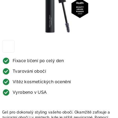
Fixace líčení po celý den
Tvarování obočí
Vítěz kosmetických ocenění
Vyrobeno v USA
Gel pro dokonalý styling vašeho obočí. Okamžitě zafixuje a
zvýrazní obočí i v místech, kde je příliš nevýrazné. Pomocí