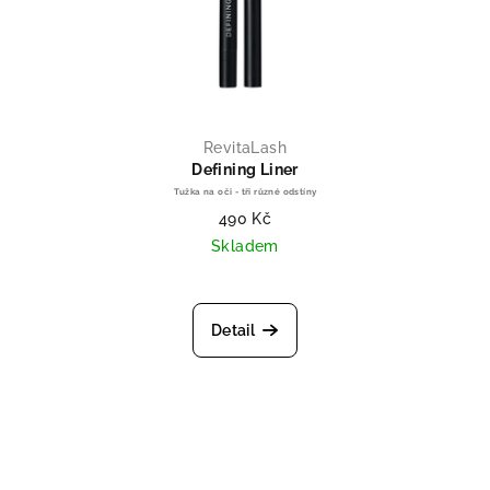
RevitaLash
Defining Liner
Tužka na oči - tři různé odstíny
490 Kč
Skladem
Průměrné hodnocení produktu je 
Detail