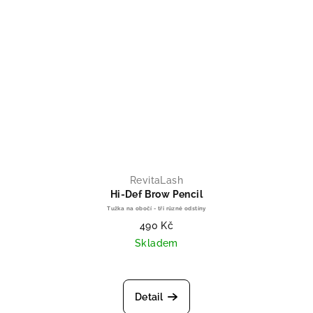
RevitaLash
Hi-Def Brow Pencil
Tužka na obočí - tři různé odstíny
490 Kč
Skladem
Průměrné hodnocení produktu je 
Detail