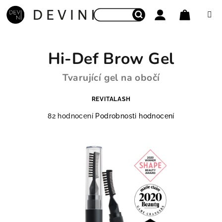
Přejít na obsah
Nákupní
Hledat
Přihlášení
Hi-Def Brow Gel
Tvarující gel na obočí
REVITALASH
Průměrné hodnocení produktu je 4,6 z 5 hvězdiček
82 hodnocení
Podrobnosti hodnocení