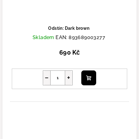
Odstín: Dark brown
Skladem
EAN:
893689003277
690 Kč
−
+
Do košíku