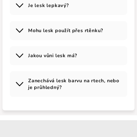
Je lesk lepkavý?
Mohu lesk použít přes rtěnku?
Jakou vůni lesk má?
Zanechává lesk barvu na rtech, nebo
je průhledný?
Zápatí