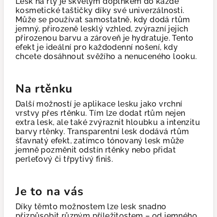
Lesk na rty je skvělým doplňkem do každé
kosmetické taštičky díky své univerzálnosti.
Může se používat samostatně, kdy dodá rtům
jemný, přirozeně lesklý vzhled, zvýrazní jejich
přirozenou barvu a zároveň je hydratuje. Tento
efekt je ideální pro každodenní nošení, kdy
chcete dosáhnout svěžího a nenuceného looku.
Na rtěnku
Další možností je aplikace lesku jako vrchní
vrstvy přes rtěnku. Tím lze dodat rtům nejen
extra lesk, ale také zvýraznit hloubku a intenzitu
barvy rtěnky. Transparentní lesk dodává rtům
šťavnatý efekt, zatímco tónovaný lesk může
jemně pozměnit odstín rtěnky nebo přidat
perleťový či třpytivý finiš.
Je to na vás
Díky těmto možnostem lze lesk snadno
přizpůsobit různým příležitostem – od jemného