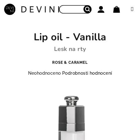
Přejít na obsah
Nákupní
Hledat
Přihlášení
Lip oil - Vanilla
Lesk na rty
ROSE & CARAMEL
Průměrné hodnocení produktu je 0,0 z 5 hvězdiček.
Neohodnoceno
Podrobnosti hodnocení