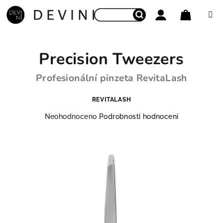
Přejít na obsah
Nákupní
Hledat
Přihlášení
Precision Tweezers
Profesionální pinzeta RevitaLash
REVITALASH
Průměrné hodnocení produktu je 0,0 z 5 hvězdiček.
Neohodnoceno
Podrobnosti hodnocení