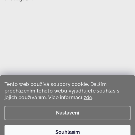
Tento web používá soubory cookie. Dalším
procházením tohoto webu vyjadřujete souhlas s
jejich používáním. Více informací
zde
.
Sledovat na Instagramu
Nastavení
Copyright 2026
Devini.cz
. Všechna práva vyhrazena.
Upravit nastavení cookies
Souhlasím