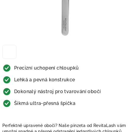
Precizní uchopení chloupků
Lehká a pevná konstrukce
Dokonalý nástroj pro tvarování obočí
Šikmá ultra-přesná špička
Perfektně upravené obočí? Naše pinzeta od RevitaLash vám
umožní snadné a přesné odstranění jednotlivých chloupků