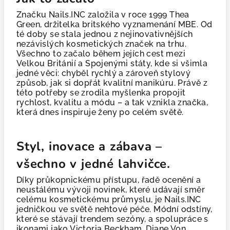
Značku Nails.INC založila v roce 1999 Thea
Green, držitelka britského vyznamenání MBE. Od
té doby se stala jednou z nejinovativnějších
nezávislých kosmetických značek na trhu.
Všechno to začalo během jejích cest mezi
Velkou Británií a Spojenými státy, kde si všimla
jedné věci: chyběl rychlý a zároveň stylový
způsob, jak si dopřát kvalitní manikúru. Právě z
této potřeby se zrodila myšlenka propojit
rychlost, kvalitu a módu – a tak vznikla značka,
která dnes inspiruje ženy po celém světě.
Styl, inovace a zábava –
všechno v jedné lahvičce.
Díky průkopnickému přístupu, řadě ocenění a
neustálému vývoji novinek, které udávají směr
celému kosmetickému průmyslu, je Nails.INC
jedničkou ve světě nehtové péče. Módní odstíny,
které se stávají trendem sezóny, a spolupráce s
ikonami jako Victoria Beckham, Diane Von