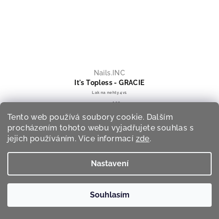
Nails.INC
It's Topless - GRACIE
Lak na nehty 4v1
290 Kč
Tento web používá soubory cookie. Dalším
Skladem
procházením tohoto webu vyjadřujete souhlas s
jejich používáním. Více informací
zde
.
Do košíku
Nastavení
Zápatí
Souhlasím
Informace pro vás