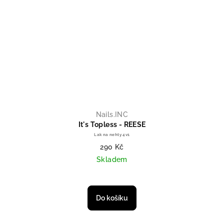
Nails.INC
It's Topless - REESE
Lak na nehty 4v1
290 Kč
Skladem
Do košíku