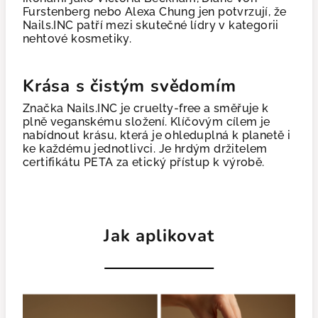
Furstenberg nebo Alexa Chung jen potvrzují, že
Nails.INC patří mezi skutečné lídry v kategorii
nehtové kosmetiky.
Krása s čistým svědomím
Značka Nails.INC je cruelty-free a směřuje k
plně veganskému složení. Klíčovým cílem je
nabídnout krásu, která je ohleduplná k planetě i
ke každému jednotlivci. Je hrdým držitelem
certifikátu PETA za etický přístup k výrobě.
Jak aplikovat