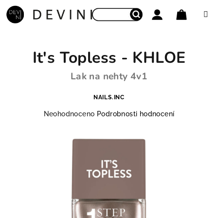
Přejít na obsah
Nákupní
Hledat
Přihlášení
It's Topless - KHLOE
Lak na nehty 4v1
NAILS.INC
Průměrné hodnocení produktu je 0,0 z 5 hvězdiček.
Neohodnoceno
Podrobnosti hodnocení