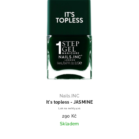
Nails.INC
It's topless - JASMINE
Lak na nehty 4v1
290 Kč
Skladem