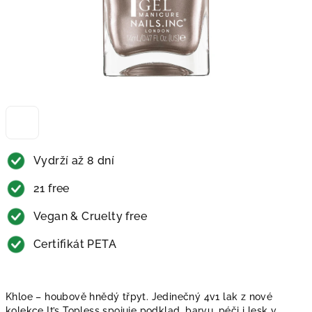
Vydrží až 8 dní
21 free
Vegan & Cruelty free
Certifikát PETA
Khloe – houbově hnědý třpyt. Jedinečný 4v1 lak z nové
kolekce It’s Topless spojuje podklad, barvu, péči i lesk v