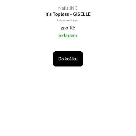
Nails.INC
It's Topless - GISELLE
Lak na nehty 4v1
290 Kč
Skladem
Do košíku