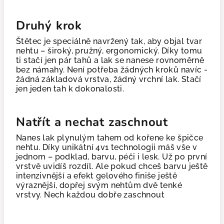
Druhý krok
Štětec je speciálně navržený tak, aby objal tvar
nehtu – široký, pružný, ergonomický. Díky tomu
ti stačí jen pár tahů a lak se nanese rovnoměrně
bez námahy. Není potřeba žádných kroků navíc -
žádná základová vrstva, žádný vrchní lak. Stačí
jen jeden tah k dokonalosti.
Natřít a nechat zaschnout
Nanes lak plynulým tahem od kořene ke špičce
nehtu. Díky unikátní 4v1 technologii máš vše v
jednom – podklad, barvu, péči i lesk. Už po první
vrstvě uvidíš rozdíl. Ale pokud chceš barvu ještě
intenzivnější a efekt gelového finiše ještě
výraznější, dopřej svým nehtům dvě tenké
vrstvy. Nech každou dobře zaschnout