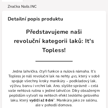
Značka
Nails.INC
Detailní popis produktu
Představujeme naši
revoluční kategorii laků: It's
Topless!
Jedna lahvička, čtyři funkce a nulová námaha. It's
Topless je náš revoluční lak na nehty 4v1, který v sobě
spojuje všechny kroky manikúry – podkladový lak,
výživu, barvu i vrchní lak. Ano, slyšíte správně – celá
vaše nehtová rutina v jediné lahvičce. Díky obsaženým
peptidům vytvoří na nehtech efekt lesklého gelového
laku, který
vydrží až 8 dní*
. Manikúra jako ze salónu,
ale v pohodlí domova.