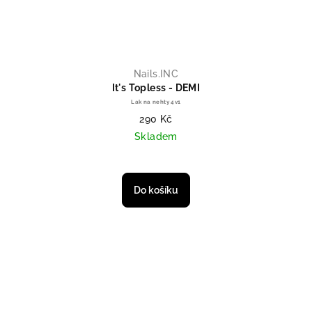
Nails.INC
It's Topless - DEMI
Lak na nehty 4v1
290 Kč
Skladem
Do košíku