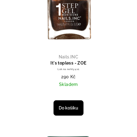
Nails.INC
It's topless - ZOE
Lak na nehty 4v1
290 Kč
Skladem
Do košíku