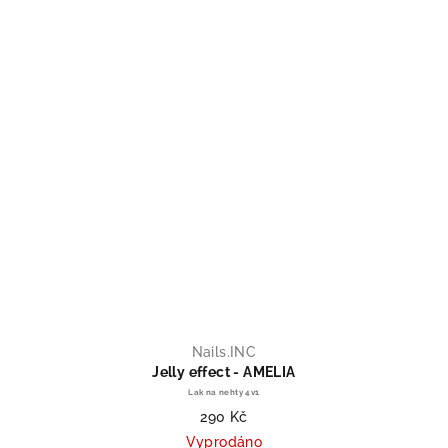
Nails.INC
Jelly effect - AMELIA
Lak na nehty 4v1
290 Kč
Vyprodáno