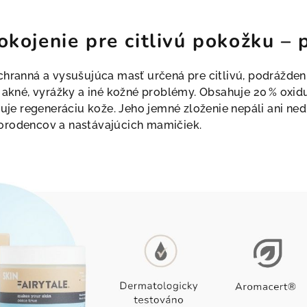
kojenie pre citlivú pokožku – p
ochranná a vysušujúca masť určená pre citlivú, podrážd
 akné, vyrážky a iné kožné problémy. Obsahuje 20 % oxidu
ruje regeneráciu kože. Jeho jemné zloženie nepáli ani nedrá
orodencov a nastávajúcich mamičiek.