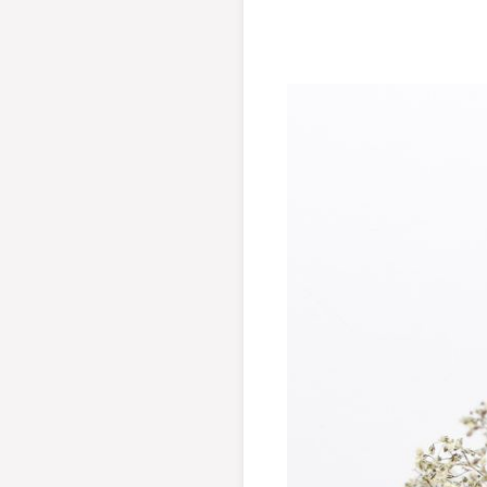
Ť ZĽAVOVÝ KÓD
E, ĎAKUJEM.
 na objednávky od 40 €.)