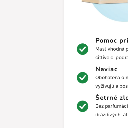
Pomoc pr
Masť vhodná pr
citlivé či pod
Naviac
Obohatená o m
vyživujú a pos
Šetrné zl
skavate
Bez parfumácie
VU 8
€
! 🖤
dráždivých láto
e poslať zľavový kód?