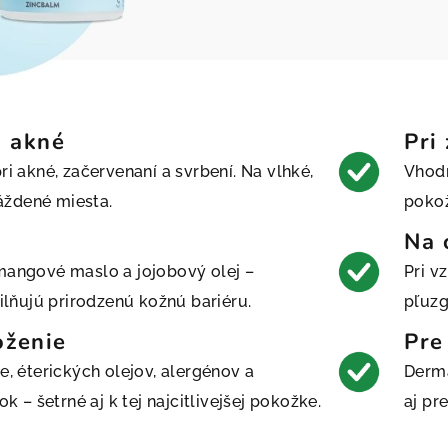
i akné
Pri
i akné, začervenaní a svrbení. Na vlhké,
Vhodn
ráždené miesta.
pokož
Na 
angové maslo a jojobový olej –
Pri v
ilňujú prirodzenú kožnú bariéru.
pľuzg
oženie
Pre
, éterických olejov, alergénov a
Derma
k – šetrné aj k tej najcitlivejšej pokožke.
aj pr