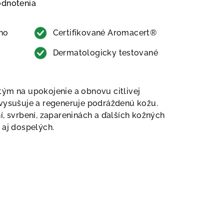
u je 5,0 z 5 hviezdičiek.
odnotenia
ho
Certifikované Aromacert®
Dermatologicky testované
ým na upokojenie a obnovu citlivej
 vysušuje a regeneruje podráždenú kožu.
í, svrbení, zapareninách a ďalších kožných
 aj dospelých.