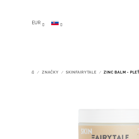
Prejsť na obsah
EUR
/
ZNAČKY
/
SKINFAIRYTALE
/
ZINC BALM - PL
DOMOV