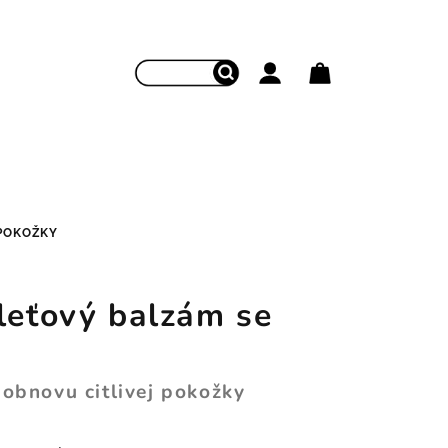
Hľadať
Prihlásenie
Nákupný koš
 POKOŽKY
leťový balzám se
 obnovu citlivej pokožky