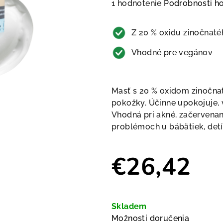
Priemerné hodnotenie produkt
1 hodnotenie
Podrobnosti h
Z 20 % oxidu zinočnaté
Vhodné pre vegánov
Masť s 20 % oxidom zinočnat
pokožky. Účinne upokojuje,
Vhodná pri akné, začervenan
problémoch u bábätiek, detí
€26,42
Jednotková cena:
Skladem
Možnosti doručenia