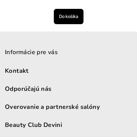
Priemerné hodnotenie produktu je
Do košíka
Zápätie
Informácie pre vás
Kontakt
Odporúčajú nás
Overovanie a partnerské salóny
Beauty Club Devini