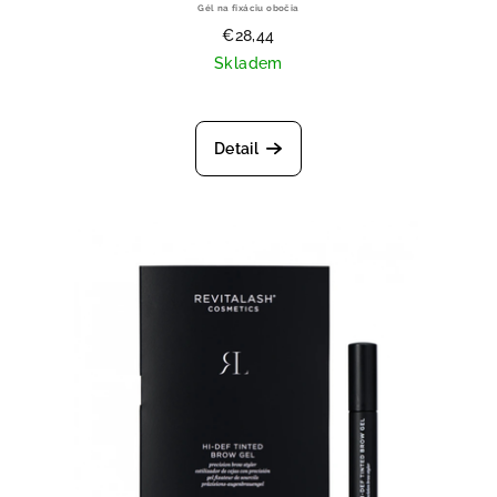
Gél na fixáciu obočia
€28,44
Skladem
Priemerné hodnotenie produktu je
Detail