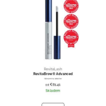
RevitaLash
RevitaBrow® Advanced
Sérum na obočie
€61,41
od
Skladem
Priemerné hodnotenie produktu je