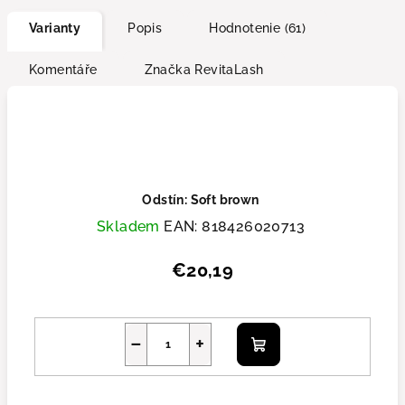
Varianty
Popis
Hodnotenie (61)
Komentáře
Značka
RevitaLash
Odstín: Soft brown
Skladem
EAN:
818426020713
€20,19
−
+
Do košíka