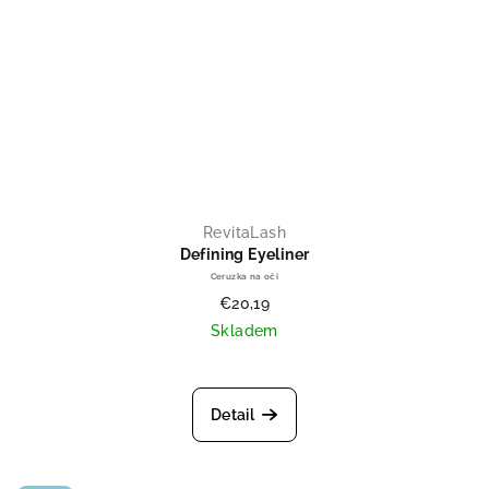
RevitaLash
Defining Eyeliner
Ceruzka na oči
€20,19
Skladem
Priemerné hodnotenie produktu je
Detail