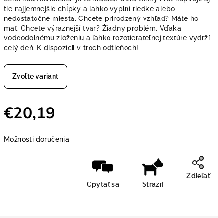
tie najjemnejšie chĺpky a ľahko vyplní riedke alebo
nedostatočné miesta. Chcete prirodzený vzhľad? Máte ho
mať. Chcete výraznejší tvar? Žiadny problém. Vďaka
vodeodolnému zloženiu a ľahko rozotierateľnej textúre vydrží
celý deň. K dispozícii v troch odtieňoch!
Zvoľte variant
€20,19
Jednotková cena:
Možnosti doručenia
Zdieľať
Opýtať sa
Strážiť