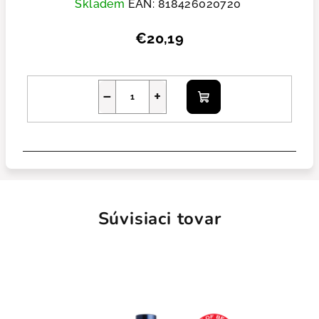
Skladem
EAN:
818426020720
€20,19
−
+
Do košíka
Súvisiaci tovar