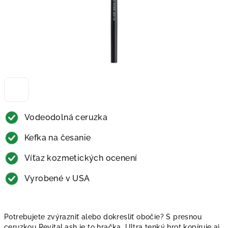
Vodeodolná ceruzka
Kefka na česanie
Víťaz kozmetických ocenení
Vyrobené v USA
Potrebujete zvýrazniť alebo dokresliť obočie? S presnou
ceruzkou RevitaLash je to hračka. Ultra tenký hrot kopíruje aj