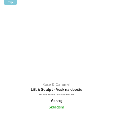
Tip
Rose & Caramel
Lift & Sculpt - Vosk na obočie
Vosk na obočie - efekt laminácie
€20,19
Skladem