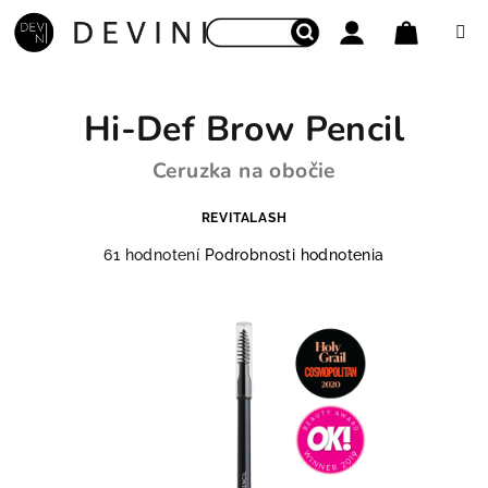
Prejsť na obsah
Nákupný
Hľadať
Prihlásenie
Hi-Def Brow Pencil
Ceruzka na obočie
REVITALASH
Priemerné hodnotenie produktu je 4,7 z 5 hviezdiči
61 hodnotení
Podrobnosti hodnotenia