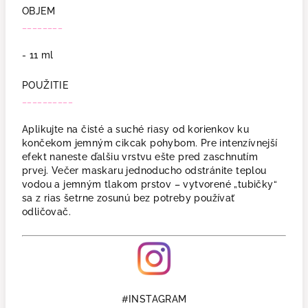
OBJEM
________
- 11 ml
POUŽITIE
__________
Aplikujte na čisté a suché riasy od korienkov ku
končekom jemným cikcak pohybom. Pre intenzívnejší
efekt naneste ďalšiu vrstvu ešte pred zaschnutím
prvej. Večer maskaru jednoducho odstránite teplou
vodou a jemným tlakom prstov – vytvorené „tubičky“
sa z rias šetrne zosunú bez potreby používať
odličovač.
#INSTAGRAM