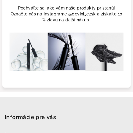
Pochváľte sa, ako vám naše produkty pristanú!
Označte nás na Instagrame
@devini_czsk
a získajte 10
% zľavu na ďalší nákup!
Zápätie
Informácie pre vás