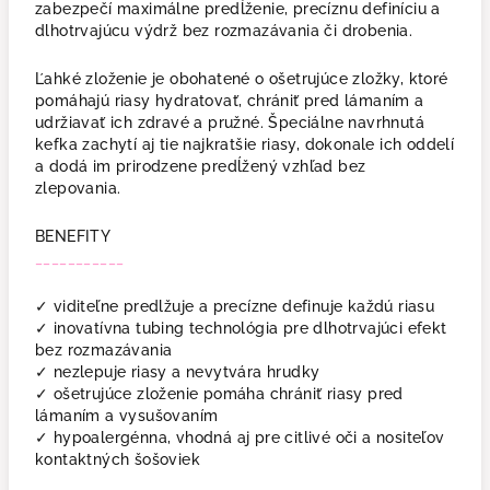
zabezpečí maximálne predĺženie, precíznu definíciu a
dlhotrvajúcu výdrž bez rozmazávania či drobenia.
Ľahké zloženie je obohatené o ošetrujúce zložky, ktoré
pomáhajú riasy hydratovať, chrániť pred lámaním a
udržiavať ich zdravé a pružné. Špeciálne navrhnutá
kefka zachytí aj tie najkratšie riasy, dokonale ich oddelí
a dodá im prirodzene predĺžený vzhľad bez
zlepovania.
BENEFITY
___________
✓ viditeľne predlžuje a precízne definuje každú riasu
✓ inovatívna tubing technológia pre dlhotrvajúci efekt
bez rozmazávania
✓ nezlepuje riasy a nevytvára hrudky
✓ ošetrujúce zloženie pomáha chrániť riasy pred
lámaním a vysušovaním
✓ hypoalergénna, vhodná aj pre citlivé oči a nositeľov
kontaktných šošoviek