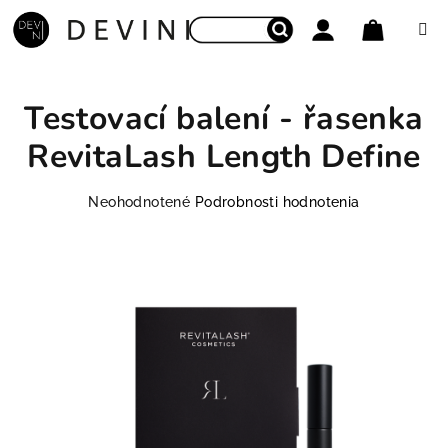
Prejsť na obsah
Nákupný
Hľadať
Prihlásenie
Testovací balení - řasenka
RevitaLash Length Define
Priemerné hodnotenie produktu je 0,0 z 5 hviezdičie
Neohodnotené
Podrobnosti hodnotenia