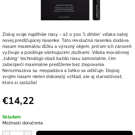
Získaj svoje najdlhšie riasy – až o 300 % dlhšie* vďaka našej
novej predlžujúcej riasenke. Táto revolučná riasenka dodáva
riasam maximálnu dĺžku a výrazný objem, pričom ich zároveň
vyživuje a posilňuje ošetrujúcimi zložkami. Vďaka inovatívnej
„tubing“ technológii obalí každú riasu samostatne, čím
zabezpečí maximálne predĺženie bez zlepovania.
Nerozmazáva sa, neopadáva a ľahko sa odličuje. Dopraj
svojim riasam nielen dokonalý vzhľad, ale aj starostlivosť,
ktorú si zaslúžia!
€14,22
Jednotková cena:
Skladem
Možnosti doručenia