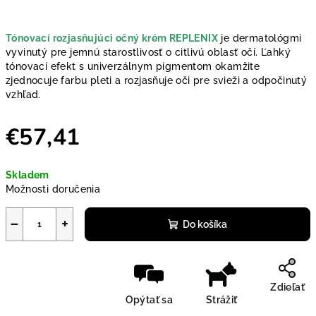
Tónovací rozjasňujúci očný krém REPLENIX
je dermatológmi
vyvinutý pre jemnú starostlivosť o citlivú oblasť očí. Ľahký
tónovací efekt s univerzálnym pigmentom okamžite
zjednocuje farbu pleti a rozjasňuje oči pre svieži a odpočinutý
vzhľad.
€57,41
Jednotková cena:
Skladem
Možnosti doručenia
−
+
Do košíka
Zdieľať
Opýtať sa
Strážiť