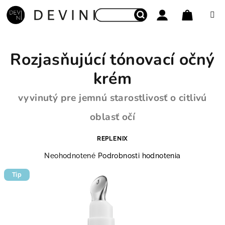
Prejsť na obsah
Nákupný
Hľadať
Prihlásenie
Rozjasňujúcí tónovací očný
krém
vyvinutý pre jemnú starostlivosť o citlivú
oblasť očí
REPLENIX
Priemerné hodnotenie produktu je 0,0 z 5 hviezdičie
Neohodnotené
Podrobnosti hodnotenia
Tip