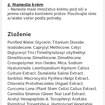
2. Naneste krém
– Naneste malé množstvo krému pod oči a
jemne vklepte končekmi prstov. Používajte ráno
a/alebo večer podľa potreby.
Zloženie
Purified Water, Glycerin, Titanium Dioxide,
Isododecane, Caprylyl Methicone, Cetyl
Diglyceryl Tris (Timethylsiloxy) silythethyl
Dimethicone, Dimethicone, Dimethicone
Crosspolymer, Iron Oxides, Mica, Sodium
Hyaluronate, Leontopodium Alpinum Callus
Culture Extract, Dunaliella Salina Extract,
Sorbitol, Macrocystis Pyrifera (Kelp) Extract,
Chlorella Protothecoides (Algae) Extract,
Curcuma Lona (Plant Stem Cells) Callus Extract,
Camellia Sinensis (Green Tea) Leaf Extract,
Acetyl Hexapeptide-8, Tocopheryl Acetate,
Palmitoyl Tripeptide-5, Hydrolyzed Vegetable