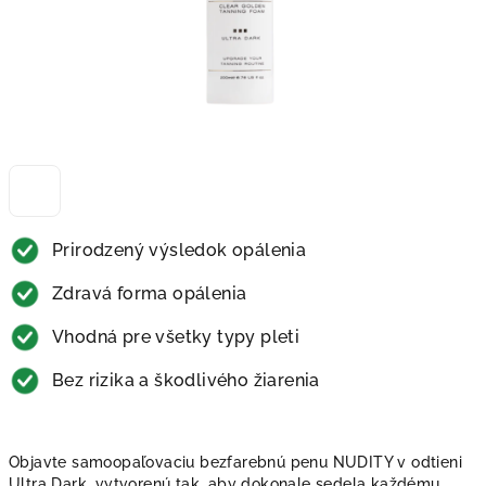
Prirodzený výsledok opálenia
Zdravá forma opálenia
Vhodná pre všetky typy pleti
Bez rizika a škodlivého žiarenia
Objavte samoopaľovaciu bezfarebnú penu NUDITY v odtieni
Ultra Dark, vytvorenú tak, aby dokonale sedela každému