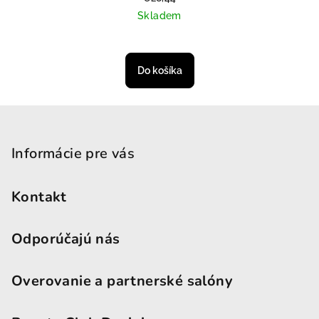
Skladem
Priemerné hodnotenie produktu je
Do košíka
Zápätie
Informácie pre vás
Kontakt
Odporúčajú nás
Overovanie a partnerské salóny