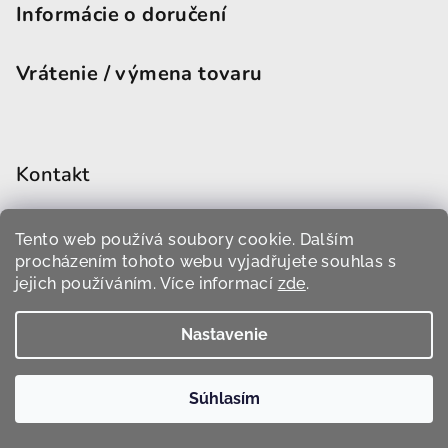
Informácie o doručení
Vrátenie / výmena tovaru
Kontakt
info
@
devini.cz
Tento web používá soubory cookie. Dalším
+420 774 599 919
procházením tohoto webu vyjadřujete souhlas s
jejich používáním. Více informací
zde
.
Nastavenie
Odoberať newsletter
Súhlasím
Vložte svoj e-mail a my Vám budeme zasielať informácie o
nových produktoch na našom e-shope.