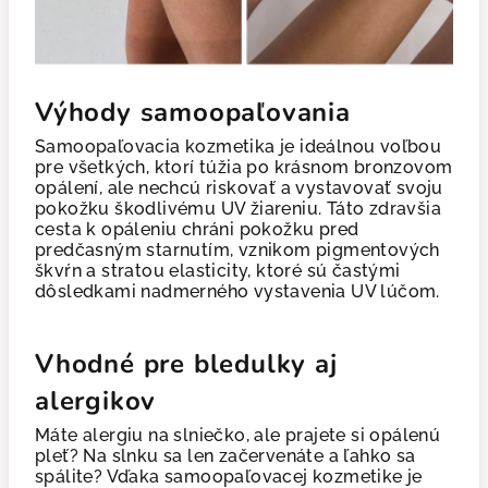
Výhody samoopaľovania
Samoopaľovacia kozmetika je ideálnou voľbou
pre všetkých, ktorí túžia po krásnom bronzovom
opálení, ale nechcú riskovať a vystavovať svoju
pokožku škodlivému UV žiareniu. Táto zdravšia
cesta k opáleniu chráni pokožku pred
predčasným starnutím, vznikom pigmentových
škvŕn a stratou elasticity, ktoré sú častými
dôsledkami nadmerného vystavenia UV lúčom.
Vhodné pre bledulky aj
alergikov
Máte alergiu na slniečko, ale prajete si opálenú
pleť? Na slnku sa len začervenáte a ľahko sa
spálite? Vďaka samoopaľovacej kozmetike je