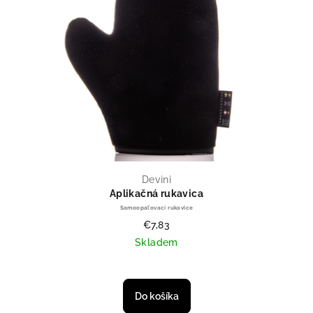
Devini
Aplikačná rukavica
Samoopaľovací rukavice
€7,83
Skladem
Priemerné hodnotenie produktu je
Do košíka