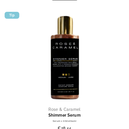
Tip
Rose & Caramel
Shimmer Serum
Serum s trblietkami
€28,44