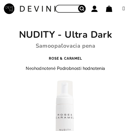
Prejsť na obsah
Nákupný
Hľadať
Prihlásenie
NUDITY - Ultra Dark
Samoopaľovacia pena
ROSE & CARAMEL
Priemerné hodnotenie produktu je 0,0 z 5 hviezdičie
Neohodnotené
Podrobnosti hodnotenia