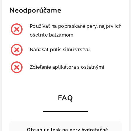
Neodporúčame
Používať na popraskané pery, najprv ich
ošetrite balzamom
Nanášať príliš silnú vrstvu
Zdieľanie aplikátora s ostatnými
FAQ
Obsahuje lesk na pery hydratačné