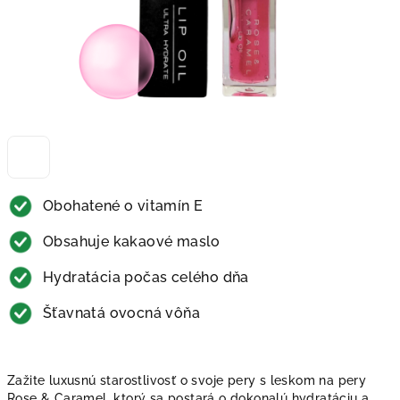
Obohatené o vitamín E
Obsahuje kakaové maslo
Hydratácia počas celého dňa
Šťavnatá ovocná vôňa
Zažite luxusnú starostlivosť o svoje pery s leskom na pery
Rose & Caramel, ktorý sa postará o dokonalú hydratáciu a