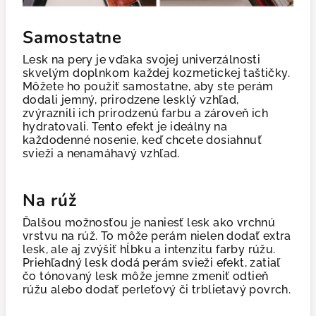
Samostatne
Lesk na pery je vďaka svojej univerzálnosti
skvelým doplnkom každej kozmetickej taštičky.
Môžete ho použiť samostatne, aby ste perám
dodali jemný, prirodzene lesklý vzhľad,
zvýraznili ich prirodzenú farbu a zároveň ich
hydratovali. Tento efekt je ideálny na
každodenné nosenie, keď chcete dosiahnuť
svieži a nenamáhavý vzhľad.
Na rúž
Ďalšou možnosťou je naniesť lesk ako vrchnú
vrstvu na rúž. To môže perám nielen dodať extra
lesk, ale aj zvýšiť hĺbku a intenzitu farby rúžu.
Priehľadný lesk dodá perám svieži efekt, zatiaľ
čo tónovaný lesk môže jemne zmeniť odtieň
rúžu alebo dodať perleťový či trblietavý povrch.