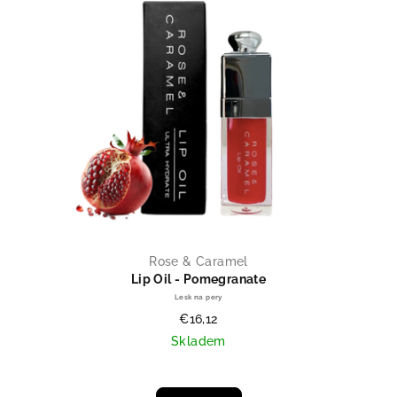
Rose & Caramel
Lip Oil - Pomegranate
Lesk na pery
€16,12
Skladem