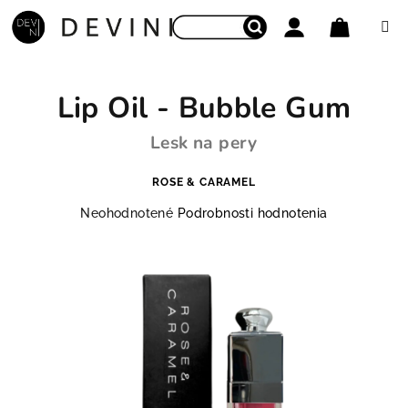
Prejsť na obsah
Nákupný
Hľadať
Prihlásenie
Lip Oil - Bubble Gum
Lesk na pery
ROSE & CARAMEL
Priemerné hodnotenie produktu je 0,0 z 5 hviezdičie
Neohodnotené
Podrobnosti hodnotenia