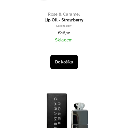
Rose & Caramel
Lip Oil - Strawberry
Lesk na pery
€16,12
Skladem
Do košíka