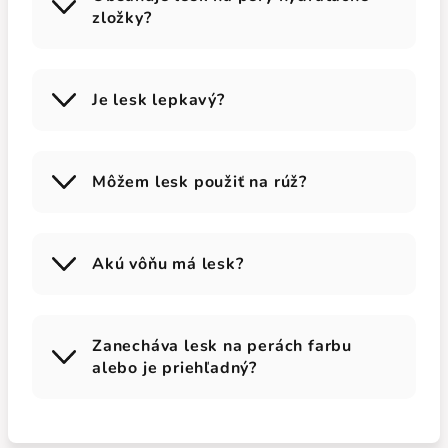
zložky?
Je lesk lepkavý?
Môžem lesk použiť na rúž?
Akú vôňu má lesk?
Zanecháva lesk na perách farbu
alebo je priehľadný?