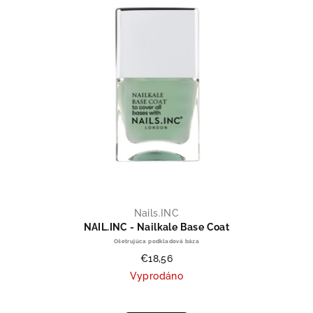
Nails.INC
NAIL.INC - Nailkale Base Coat
Ošetrujúca podkladová báza
€18,56
Vyprodáno
Priemerné hodnotenie produktu je