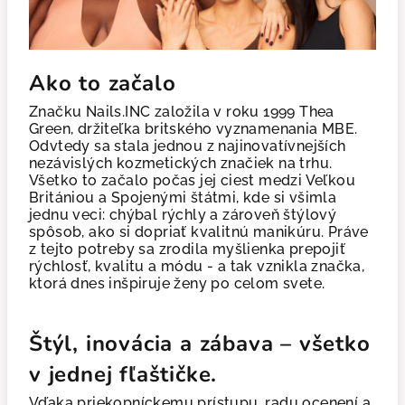
Ako to začalo
Značku Nails.INC založila v roku 1999 Thea
Green, držiteľka britského vyznamenania MBE.
Odvtedy sa stala jednou z najinovatívnejších
nezávislých kozmetických značiek na trhu.
Všetko to začalo počas jej ciest medzi Veľkou
Britániou a Spojenými štátmi, kde si všimla
jednu veci: chýbal rýchly a zároveň štýlový
spôsob, ako si dopriať kvalitnú manikúru. Práve
z tejto potreby sa zrodila myšlienka prepojiť
rýchlosť, kvalitu a módu - a tak vznikla značka,
ktorá dnes inšpiruje ženy po celom svete.
Štýl, inovácia a zábava – všetko
v jednej fľaštičke.
Vďaka priekopníckemu prístupu, radu ocenení a