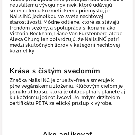
neustálemu vývoju noviniek, ktoré udávajú
smer celému kozmetickému priemyslu, je
Nails.INC jednotkou vo svete nechtovej
starostlivosti. Módne odtiene, ktoré sa stávajú
trendom sezóny, a spolupráca s ikonami ako
Victoria Beckham, Diane Von Furstenberg alebo
Alexa Chung len potvrdzujú, že Nails.INC patrí
medzi skutočných lídrov v kategórii nechtovej
kozmetiky.
Krása s čistým svedomím
Značka Nails.INC je cruelty-free a smeruje k
plne vegánskemu zloženiu. Kľúčovým cieľom je
ponúknuť krásu, ktorá je ohľaduplná k planéte aj
ku každému jednotlivcovi. Je hrdým držiteľom
certifikátu PETA za etický prístup k výrobe.
Ako aplikovať