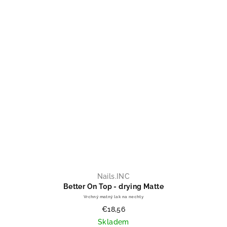
Nails.INC
Better On Top - drying Matte
Vrchný matný lak na nechty
€18,56
Skladem