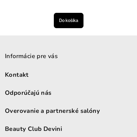
Do košíka
Zápätie
Informácie pre vás
Kontakt
Odporúčajú nás
Overovanie a partnerské salóny
Beauty Club Devini