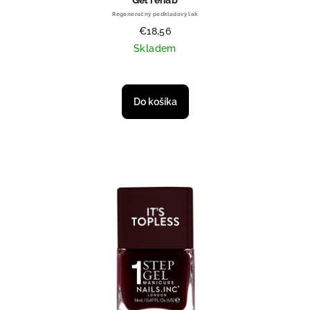
Gel rehab
Regeneračný podkladový lak
€18,56
Skladem
Priemerné hodnotenie produktu je
Do košíka