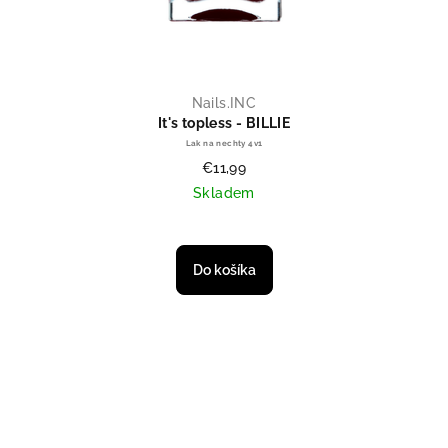
Nails.INC
It's topless - BILLIE
Lak na nechty 4v1
€11,99
Skladem
Do košíka