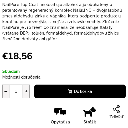
NailPure Top Coat neobsahuje alkohol a je obohatený o
patentovaný regeneračný komplex Nails.INC – dvojnásobnú
zmes aldehydu, zinku a vápnika, ktorá podporuje produkciu
keratínu pre pevnejšie, silnejšie a zdravšie nechty. Zloženie
NailPure je „10 free“, čo znamená, že neobsahuje ftaláty
(vrátane DBP), toluén, formaldehyd, formaldehydovú živicu,
živočíšne deriváty ani gáfor.
€18,56
Jednotková cena:
Skladem
Možnosti doručenia
−
+
Do košíka
Zdieľať
Opýtať sa
Strážiť