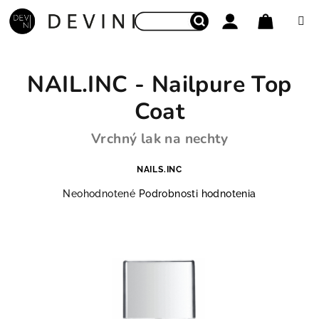
Prejsť na obsah
Nákupný
Hľadať
Prihlásenie
NAIL.INC - Nailpure Top
Coat
Vrchný lak na nechty
NAILS.INC
Priemerné hodnotenie produktu je 0,0 z 5 hviezdičie
Neohodnotené
Podrobnosti hodnotenia