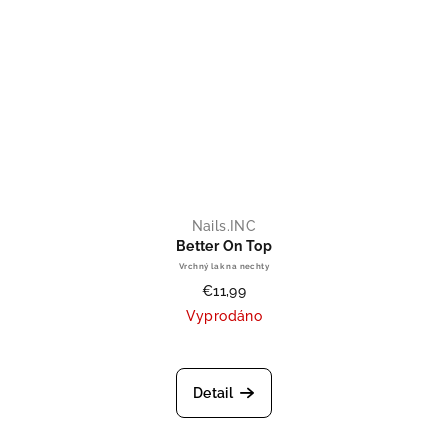
Nails.INC
Better On Top
Vrchný lak na nechty
€11,99
Vyprodáno
Priemerné hodnotenie produktu je
Detail