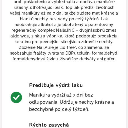
proti poškodeniu a vyblednutiu a dodáva manikúre
úžasný, dlhotrvajúci lesk. Top lak predĺži životnosť
vašej manikúry až na 7 dní, takže budete mať krásne a
hladké nechty bez vady po celý týždeň. Lak
neobsahuje alkohol a je obohatený o patentovaný
regeneračný komplex Nails.INC – dvojnásobnú zmes
aldehydu, zinku a vápnika, ktorá podporuje produkciu
keratínu pre pevnejšie, silnejšie a zdravšie nechty.
Zloženie NailPure je „10 free“, čo znamená, že
neobsahuje ftaláty (vrátane DBP), toluén, formaldehyd,
formaldehydovú živicu, živočíšne deriváty ani gáfor.
Predlžuje výdrž laku
Manikúra vydrží až 7 dní bez
odlupovania. Udržuje nechty krásne a
bezchybné po celý týždeň.
Rýchlo zasychá