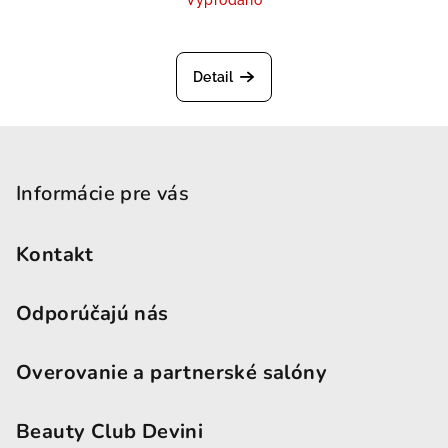
Priemerné hodnotenie produktu je
Detail
Zápätie
Informácie pre vás
Kontakt
Odporúčajú nás
Overovanie a partnerské salóny
Beauty Club Devini