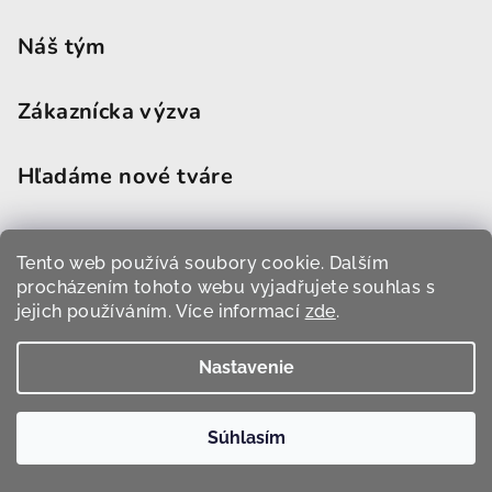
Náš tým
Zákaznícka výzva
Hľadáme nové tváre
Tento web používá soubory cookie. Dalším
Informácie o objednávke
procházením tohoto webu vyjadřujete souhlas s
jejich používáním. Více informací
zde
.
Obchodné podmienky
Nastavenie
Zásady ochrany osobných údajov
Súhlasím
Informácie o doručení