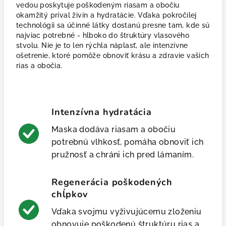
vedou poskytuje poškodeným riasam a obočiu
okamžitý príval živín a hydratácie. Vďaka pokročilej
technológii sa účinné látky dostanú presne tam, kde sú
najviac potrebné - hlboko do štruktúry vlasového
stvolu. Nie je to len rýchla náplasť, ale intenzívne
ošetrenie, ktoré pomôže obnoviť krásu a zdravie vašich
rias a obočia.
Intenzívna hydratácia
Maska dodáva riasam a obočiu
potrebnú vlhkosť, pomáha obnoviť ich
pružnosť a chráni ich pred lámaním.
Regenerácia poškodených
chĺpkov
Vďaka svojmu vyživujúcemu zloženiu
obnovuje poškodenú štruktúru rias a