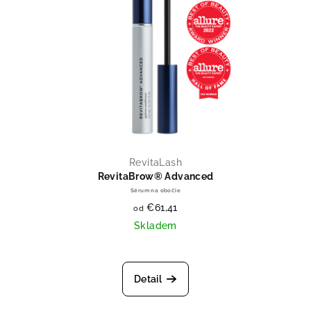
RevitaLash
RevitaBrow® Advanced
Sérum na obočie
€61,41
od
Skladem
Priemerné hodnotenie produktu je
Detail