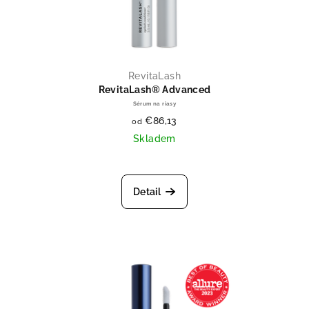
RevitaLash
RevitaLash® Advanced
Sérum na riasy
€86,13
od
Skladem
Priemerné hodnotenie produktu je
Detail