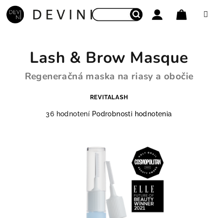
Prejsť na obsah
Nákupný
Hľadať
Prihlásenie
Lash & Brow Masque
Regeneračná maska na riasy a obočie
REVITALASH
Priemerné hodnotenie produktu je 4,4 z 5 hviezdiči
36 hodnotení
Podrobnosti hodnotenia