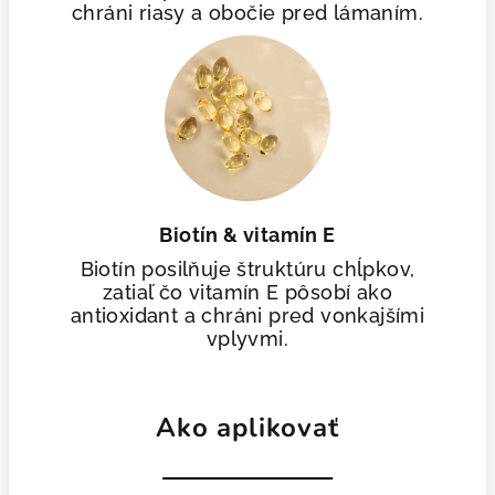
chráni riasy a obočie pred lámaním.
Biotín & vitamín E
Biotín posilňuje štruktúru chĺpkov,
zatiaľ čo vitamín E pôsobí ako
antioxidant a chráni pred vonkajšími
vplyvmi.
Ako aplikovať