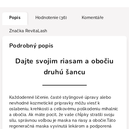
Popis
Hodnotenie (36)
Komentáře
Značka
RevitaLash
Podrobný popis
Dajte svojim riasam a obočiu
druhú šancu
Každodenné líčenie, časté stylingové úpravy alebo
nevhodné kozmetické prípravky môžu viesť k
oslabeniu, krehkosti a celkovému poškodeniu mihalníc
a obočia. Ak máte pocit, že vaše chĺpky stratili svoju
silu, správnou voľbou je maska na riasy a obočie.Táto
regeneračná maska vyvinutá lekárom a podporená