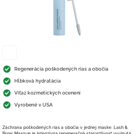
Regenerácia poškodených rias a obočia
Hĺbková hydratácia
Víťaz kozmetických ocenení
Vyrobené v USA
Záchrana poškodených rias a obočia v jednej maske. Lash &
Brow Masque je intenzívna regeneračná starostlivosť vyvinutá