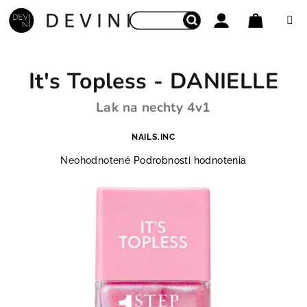
Prejsť na obsah
Nákupný
Hľadať
Prihlásenie
It's Topless - DANIELLE
Lak na nechty 4v1
NAILS.INC
Priemerné hodnotenie produktu je 0,0 z 5 hviezdičie
Neohodnotené
Podrobnosti hodnotenia