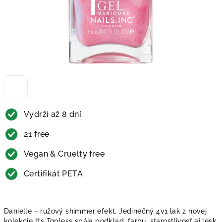
Vydrží až 8 dní
21 free
Vegan & Cruelty free
Certifikát PETA
Danielle – ružový shimmer efekt. Jedinečný 4v1 lak z novej
kolekcie It’s Topless spája podklad, farbu, starostlivosť aj lesk