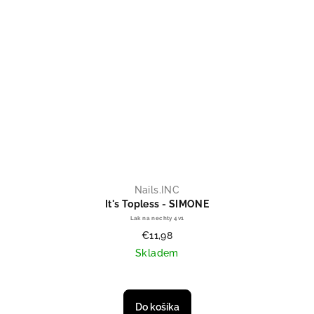
Nails.INC
It's Topless - SIMONE
Lak na nechty 4v1
€11,98
Skladem
Do košíka