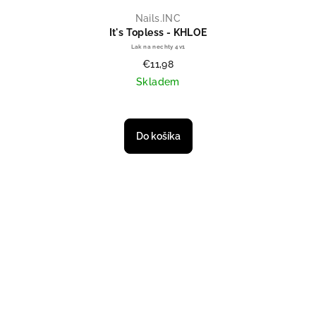
Nails.INC
It's Topless - KHLOE
Lak na nechty 4v1
€11,98
Skladem
Do košíka