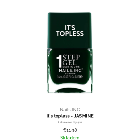
Nails.INC
It's topless - JASMINE
Lak na nechty 4v1
€11,98
Skladem