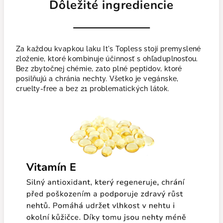
Dôležité ingrediencie
Za každou kvapkou laku It's Topless stojí premyslené
zloženie, ktoré kombinuje účinnosť s ohľaduplnosťou.
Bez zbytočnej chémie, zato plné peptidov, ktoré
posilňujú a chránia nechty. Všetko je vegánske,
cruelty-free a bez 21 problematických látok.