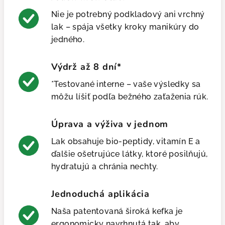
Nie je potrebný podkladový ani vrchný
lak – spája všetky kroky manikúry do
jedného.
Výdrž až 8 dní*
*Testované interne – vaše výsledky sa
môžu líšiť podľa bežného zaťaženia rúk.
Úprava a výživa v jednom
Lak obsahuje bio-peptidy, vitamín E a
ďalšie ošetrujúce látky, ktoré posilňujú,
hydratujú a chránia nechty.
Jednoduchá aplikácia
Naša patentovaná široká kefka je
ergonomicky navrhnutá tak, aby