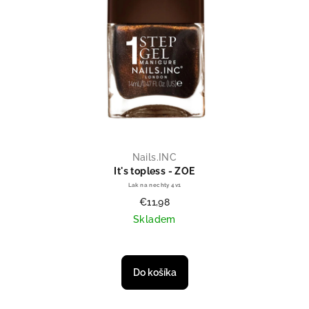
Nails.INC
It's topless - ZOE
Lak na nechty 4v1
€11,98
Skladem
Do košíka