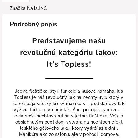
Značka
Nails.INC
Podrobný popis
Predstavujeme našu
revolučnú kategóriu lakov:
It's Topless!
Jedna fľaštička, štyri funkcie a nulová námaha. It's
Topless je náš revolučný lak na nechty 4v1, ktorý v
sebe spája všetky kroky manikúry – podkladový lak,
výživu, farbu aj vrchný lak. Áno, počujete správne –
celá vaša nechtová rutina v jednej fľaštičke. Vďaka
obsiahnutým peptidom vytvára na nechtoch efekt
lesklého gélového laku, ktorý
vydrží až 8 dní*
.
Manikúra ako zo salónu, ale v pohodlí domova.