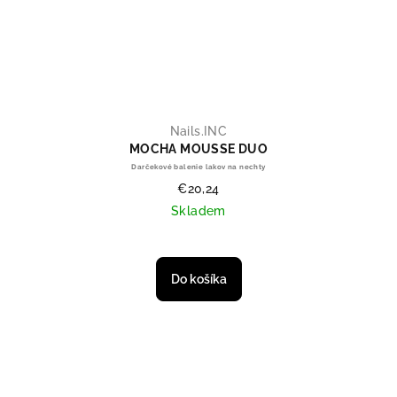
Nails.INC
MOCHA MOUSSE DUO
Darčekové balenie lakov na nechty
€20,24
Skladem
Do košíka