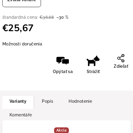
štandardná cena:
€36,68
–30 %
€25,67
Jednotková cena:
Možnosti doručenia
Zdieľať
Opýtať sa
Strážiť
Varianty
Popis
Hodnotenie
Komentáře
Akcia