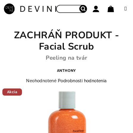
Prejsť na obsah
Nákupný
Hľadať
Prihlásenie
ZACHRÁŇ PRODUKT -
Facial Scrub
Peeling na tvár
ANTHONY
Priemerné hodnotenie produktu je 0,0 z 5 hviezdičie
Neohodnotené
Podrobnosti hodnotenia
Akcia