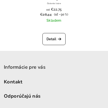
Čistenie tváre
€22,75
od
€28,44
(až –30 %)
Skladem
Detail
Zápätie
Informácie pre vás
Kontakt
Odporúčajú nás