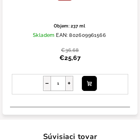
Objem: 237 ml
Skladem
EAN:
802609961566
€36,68
€25,67
−
+
Do košíka
Súvisiaci tovar